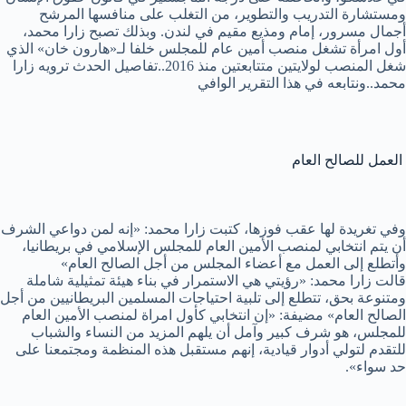
ومستشارة التدريب والتطوير، من التغلب على منافسها المرشح
أجمال مسرور، إمام ومذيع مقيم في لندن. وبذلك تصبح زارا محمد،
أول امرأة تشغل منصب أمين عام للمجلس خلفا لـ«هارون خان» الذي
شغل المنصب لولايتين متتابعتين منذ 2016..تفاصيل الحدث ترويه زارا
محمد..ونتابعه في هذا التقرير الوافي
العمل للصالح العام
وفي تغريدة لها عقب فوزها، كتبت زارا محمد: «إنه لمن دواعي الشرف
أن يتم انتخابي لمنصب الأمين العام للمجلس الإسلامي في بريطانيا،
وأتطلع إلى العمل مع أعضاء المجلس من أجل الصالح العام»
قالت زارا محمد: «رؤيتي هي الاستمرار في بناء هيئة تمثيلية شاملة
ومتنوعة بحق، تتطلع إلى تلبية احتياجات المسلمين البريطانيين من أجل
الصالح العام» مضيفة: «إن انتخابي كأول امراة لمنصب الأمين العام
للمجلس، هو شرف كبير وآمل أن يلهم المزيد من النساء والشباب
للتقدم لتولي أدوار قيادية، إنهم مستقبل هذه المنظمة ومجتمعنا على
حد سواء».