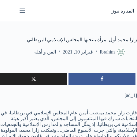
لتجاوز
لى
المنارة نيوز
لمحتوى
زارا محمد أول امرأة ينتخبها المجلس الإسلامي البريطاني
Ibrahim
فبراير 10, 2021
الفن و أهله
[ad_1]
فازت زارا محمد بمنصب أمين عام المجلس الإسلامي في بريطانيا، في
انتخابات شارك فيها المنتسبون إلى المجلس، الذي يعتبر أكبر هيئة
إسلامية في بريطانيا، إذ يمثّل ​​المساجد والمدارس الإسلامية والجمعيات
الإسلامية، والتي جرت الأسبوع الماضي…وتمكنت زارا محمد، المولودة
في غلاسكو، والحاصلة على درجة الماجستير في قانون حقوق الإنسان