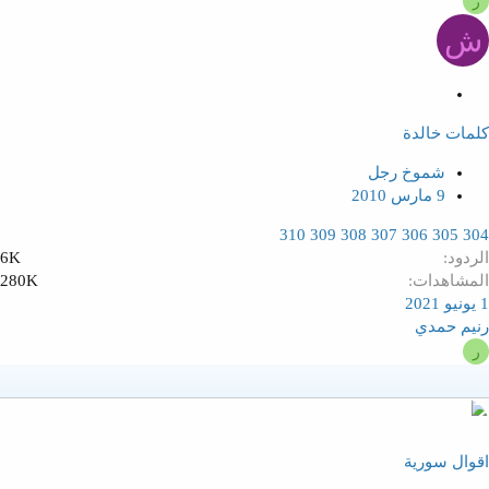
ر
ش
م
ث
كلمات خالدة
ب
ت
شموخ رجل
9 مارس 2010
310
309
308
307
306
305
304
الردود
6K
المشاهدات
280K
1 يونيو 2021
رنيم حمدي
ر
اقوال سورية