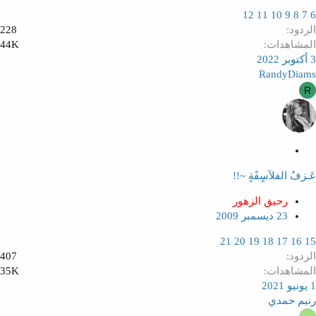
12
11
10
9
8
7
6
الردود
228
المشاهدات
44K
3 أكتوبر 2022
RandyDiams
R
م
ث
عَـزفُ الفلآسٍفًةٍ ~!!
ب
ت
رحيق الزهور
23 ديسمبر 2009
21
20
19
18
17
16
15
الردود
407
المشاهدات
35K
1 يونيو 2021
رنيم حمدي