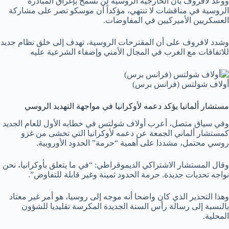
ووعد لافروف بأن الخارجية الروسية لن تسمح بإغراق المبادرة
الروسية في مناقشات لا تنتهي، مؤكداً أن موسكو تصر على مشاركة
العسكريين الأميركيين في المفاوضات.
وشدد لافروف على أن المقترحات الروسية، تهدف إلى خلق نظام جديد
للاتفاقات مع الغرب في المجال الأمني وإضفاء الشرعية عليه
أولاف شولتس (فرانس برس)
مستشار ألمانيا يؤكد دعمه لأوكرانيا في مواجهة التهديد الروسي
وفي سياق متصل، أعرب أولاف شولتس في خطابه الأول للعام الجديد
كمستشار ألماني الجمعة عن دعمه لأوكرانيا التي تخشى من غزو
روسي محتمل، مشددا على أهمية “حرمة” الحدود الأوروبية.
وقال المستشار الاشتراكي الديموقراطي: “في ما يتعلق بأوكرانيا، نحن
نواجه تحديات جديدة. حرمة الحدود ثمينة وغير قابلة للتفاوض”.
وهذا التحذير الذي كان واضحا أنه موجه إلى روسيا، هو أمر غير معتاد
بالنسبة إلى رسالة رأس السنة الجديدة المكرسة تقليديا للشؤون
المحلية.