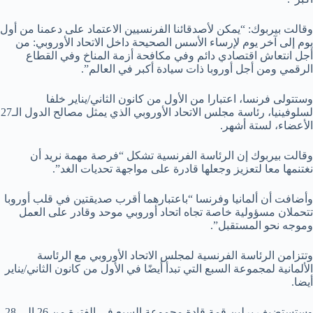
وقالت بيربوك: “يمكن لأصدقائنا الفرنسيين الاعتماد على دعمنا من أول
يوم إلى آخر يوم لإرساء الأسس الصحيحة داخل الاتحاد الأوروبي: من
أجل انتعاش اقتصادي دائم وفي مكافحة أزمة المناخ وفي القطاع
الرقمي ومن أجل أوروبا ذات سيادة أكبر في العالم”.
وستتولى فرنسا، اعتبارا من الأول من كانون الثاني/يناير خلفا
لسلوفينيا، رئاسة مجلس الاتحاد الأوروبي الذي يمثل مصالح الدول الـ27
الأعضاء، لستة أشهر.
وقالت بيربوك إن الرئاسة الفرنسية تشكل “فرصة مهمة نريد أن
نغتنمها معا لتعزيز وجعلها قادرة على مواجهة تحديات الغد”.
وأضافت أن ألمانيا وفرنسا “باعتبارهما أقرب صديقتين في قلب أوروبا
تتحملان مسؤولية خاصة تجاه اتحاد أوروبي موحد وقادر على العمل
وموجه نحو المستقبل”.
وتتزامن الرئاسة الفرنسية لمجلس الاتحاد الأوروبي مع الرئاسة
الألمانية لمجموعة السبع التي تبدأ أيضًا في الأول من كانون الثاني/يناير
أيضا.
وستستضيف برلين قمة قادة مجموعة السبع في الفترة من 26 إلى 28