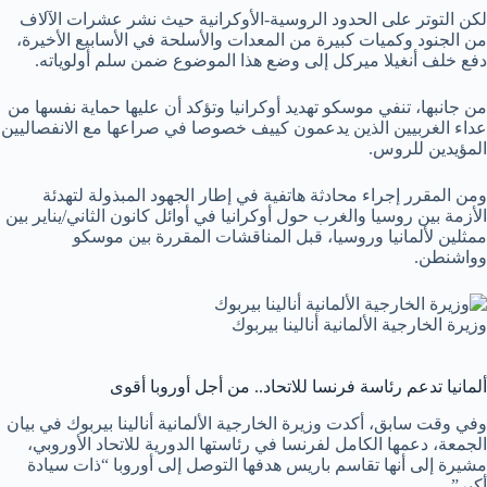
لكن التوتر على الحدود الروسية-الأوكرانية حيث نشر عشرات الآلاف
من الجنود وكميات كبيرة من المعدات والأسلحة في الأسابيع الأخيرة،
دفع خلف أنغيلا ميركل إلى وضع هذا الموضوع ضمن سلم أولوياته.
من جانبها، تنفي موسكو تهديد أوكرانيا وتؤكد أن عليها حماية نفسها من
عداء الغربيين الذين يدعمون كييف خصوصا في صراعها مع الانفصاليين
المؤيدين للروس.
ومن المقرر إجراء محادثة هاتفية في إطار الجهود المبذولة لتهدئة
الأزمة بين روسيا والغرب حول أوكرانيا في أوائل كانون الثاني/يناير بين
ممثلين لألمانيا وروسيا، قبل المناقشات المقررة بين موسكو
وواشنطن.
وزيرة الخارجية الألمانية أنالينا بيربوك
ألمانيا تدعم رئاسة فرنسا للاتحاد.. من أجل أوروبا أقوى
وفي وقت سابق، أكدت وزيرة الخارجية الألمانية أنالينا بيربوك في بيان
الجمعة، دعمها الكامل لفرنسا في رئاستها الدورية للاتحاد الأوروبي،
مشيرة إلى أنها تقاسم باريس هدفها التوصل إلى أوروبا “ذات سيادة
أكبر”.