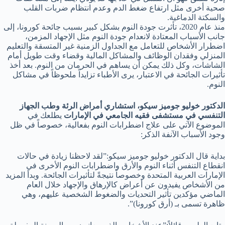
صحية أخرى مثل ارتفاع ضغط الدم وعدم انتظام ضربات القلب
والسكتة الدماغية.
منذ عام 2020، تأثرت جودة النوم بشكل كبير بسبب جائحة كورونا، إلى
جانب الأسباب المعتادة لانعدام جودة النوم مثل الإجهاد المزمن،
اضطرار الأشخاص للتعامل مع الجداول الزمنية غير المتسقة والتعليم
المنزلي وفقدان الوظائف والمشاكل المالية وقضاء وقت طويل أمام
الشاشات، وكل ذلك يمكن أن يساهم في الحرمان من النوم. بعد أخذ
تأثيرات الجائحة في الاعتبار، يرى الأطباء تزايداً ملحوظاً في مشاكل
النوم.
الدكتور خوليو جوميز سيكو، استشاري أمراض الرئة وطب الجهاز
التنفسي في مستشفى فقيه الجامعي في الإمارات
يطلعك في
الموضوع الآتي على علاج اضطرابات النوم بفعالية، خصوصاً في ظل
وجود الأسباب الآنفة الذكر:
بداية قال الدكتور خوليو جوميز سيكو:”لقد لاحظنا زيادة في حالات
انقطاع التنفس أثناء النوم والأرق واضطرابات النوم الأخرى في
الإمارات العربية المتحدة وخصوصاً نتيجةً لتأثيرات الجائحة. وبدأ المزيد
من الأشخاص يفيدون عن أعراض كالإرهاق والإجهاد خلال العام
الماضي مؤكدين تأثير التحديات والضغوط الشخصية عليهم، وهي
ظاهرة تسمى بـ (أرق كورونا)”.