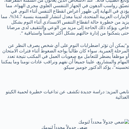
وتابع الطبيب قائلاً:”عند الأشخاص الذين يعانون من السمنة المفرطة،
تضيّق رواسب الدهون في الجهاز التنفسي العلوي مجرى الهواء، مما
يؤدي في النهاية إلى ظهور أعراض انقطاع التنفس أثناء النوم. في
الإمارات العربية المتحدة، لدينا معدل انتشار للسمنة بنسبة 34.7%، مما
يزيد من خطورة حالة انقطاع التنفس الانسدادي أثناء النوم بشكل
خاص. ويؤكد ذلك الحاجة إلى مزيد من الوعي والتثقيف لدى مرضانا
حتى يتمكنوا من إدارة حالتهم بشكل أكثر تحسباً واستباقية “.
و”يمكن أن تؤثر اضطرابات النوم على أي شخص بصرف النظر عن
المرحلة العمرية. سواء كان طالباً يواجه الضغوط أثناء فترات الامتحان
أو موظفاً يضطر للتعامل مع صعوبات العمل في المكتب نتيجة تعدد
المهام والمشاريع، علينا جميعاً أن نفهم ونراقب عادات نومنا وما يمكننا
تحسينه”، يؤكد الدكتور جوميز سيكو.
تابعي المزيد: دراسة جديدة تكشف عن تداعيات خطيرة لحمية الكيتو
الغذائية
ضعي جدولاً محدداً لنومك