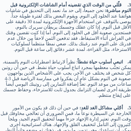
3. قلّلي من الوقت الذي تقضينه أمام الشاشات الإلكترونية قبل
النوم مباشرة:
نحن جميعاً، إلى حد ما، نعمد إلى التحديق في شاشات
هواتفنا عند الخلود إلى النوم. ويقوم البعض بذلك لفترة طويلة جداً.
يوصى بالتوقف عن استخدام الأجهزة الإلكترونية لمدة 30 دقيقة على
الأقل قبل النوم. إذا كان عقلك وجسمك يربطان سريرك بالنوم،
فستجدين صعوبة أقل في الخلود إلى النوم. أما إذا كنت تقضين وقتك
في الفراش أثناء الاستيقاظ، فقد تدفعين الثمن لاحقاً من خلال عدم
قدرتك على النوم عند رغبتك بذلك. ضعي نمطاً منتظماً لسلوكيات
الاسترخاء، مثل القراءة، لمدة عشر دقائق إلى ساعة قبل النوم.
4. اتبعي أسلوب حياة نشطاً
: نظراً لارتباط اضطرابات النوم بالسمنة،
يمكن تجنّب معظمها بمجرد اتباع أسلوب حياة نشط. في حين أن روتين
كل شخص قد يختلف عن الآخر، يجب على الأشخاص الذين يواجهون
صعوبة في النوم بشكل عام أن يفكروا في ممارسة الرياضة قبل 3-4
ساعات من موعد النوم. تعدُّ إضافة التمارين إلى روتينك اليومي أيضاً
طريقة أخرى لضمان التزامك بجدول ثابت للاسترخاء، وحفاظ جسمك
على إيقاع منتظم.
5. أجّلي مشاكل الغد للغد:
في حين أن ذلك قد يكون من الأمور
الخارجة عن السيطرة نوعاً ما، فمن الضروري أن تعالجي مخاوفك قبل
وقت النوم. تعتبر إدارة الإجهاد جزءاً مهماً لتحقيق النوم الجيد، ويلجأ
كثيرون إلى التأمل لتخفيف القلق والإجهاد. هناك استراتيجية أخرى
يمكن أن تساعدك وهي تدوين ما يدور في ذهنك ثم وضعه جانباً للنظر