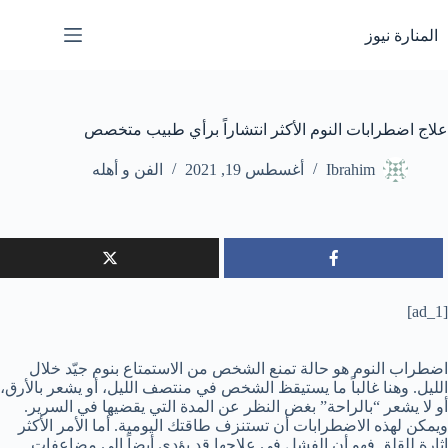
لتجاوز
لى
المنارة نيوز
لمحتوى
علاج اضطرابات النوم الأكثر انتشاراً برأي طبيب متخصص
Ibrahim
أغسطس 19, 2021
الفن و أهله
[ad_1]
اضطراب النوم هو حالة تمنع الشخص من الاستمتاع بنوم جيّد خلال
الليل. وهنا غالباً ما يستيقظ الشخص في منتصف الليل، أو يشعر بالأرق،
أو لا يشعر “بالراحة” بغض النظر عن المدة التي يقضيها في السرير.
ويمكن لهذه الاضطرابات أن تستنزف طاقتك اليومية. أما الأمر الأكثر
إثارة للقلق فهو أن الفشل في علاجها قد يؤدي أيضاً إلى مضاعفات