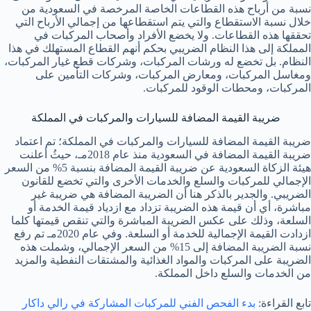
نسبة من أرباح هذه القطاعات الخاصة المرخصة في السعودية من
خلال نسبة الاستقطاع والتي يتم استقطاعها من إجمالي الأرباح التي
تحققها هذه القطاعات. ولا يخضع الأفراد وأصحاب المركبات في
المملكة إلى هذا النظام الضريبي بحكم أنهم القطاع المستهلك في هذا
النظام. بل تخضع له ورشات المركبات، وشركات قطع غيار المركبات،
ومغاسل المركبات، ومعارض المركبات، وشركات التأمين على
المركبات، ومحطات الوقود للمركبات.
ضريبة القيمة المضافة للسيارات والمركبات في المملكة
ضريبة القيمة المضافة للسيارات والمركبات في المملكة؛ تم اعتماد
ضريبة القيمة المضافة في السعودية منذ عام 2018مـ، حيثُ أعلنت
هيئة الزكاة السعودية عن ضريبة القيمة المضافة بنسبة 5% من السعر
الإجمالي للمركبات والسلع والخدمات الأخرى والتي تخضع للقانون
الضريبي. والجدير بالذكر هنا أن الضريبة المضافة هي ضريبة غير
مباشرة، أي أن قيمة هذه الضريبة تزداد مع ازدياد قيمة الخدمة أو
السلعة، وذلك على عكس الضريبة المباشرة والتي تنقص قيمتها كلما
ازدادت القيمة الإجمالية للخدمة أو السلعة. وفي عام 2020مـ تم رفع
نسبة الضريبة المضافة إلى 15% من السعر الإجمالي، وشملت هذه
الضريبة على المركبات والمواد الغذائية والمشتقات النفطية والمزيد
من الخدمات والسلع داخل المملكة.
تابع القراءة:
بدء الفحص الفني للمركبات المشاركة في رالي داكار