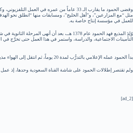
وقضى الحمود ما يقارب الـ 33 عاماً من عمره في
مثل “مع المزارعين”، و”أهل الخليج”، ومسابقات منها “انطلق نحو الهدف”
للعمل في مؤسسة إنتاج خاصة به.
وُلِدَ المذيع فهد الحمود عام 1378 هــ، بعد أن
التأمينات الاجتماعية، والدراسة، واستمر في هذا العمل حتى تخرَّج في الجامعة
بدأ الحمود عمله الإعلامي بالتدرُّب لمدة 20 يوماً، ثم انتقل إلى الهواء مذيعاً في فترة ربط البرامج لمدة أربعة شهور، قام بعدها بتقديم موجز الأخبار، وعقب مرور عام انتقل إلى تقديم نشرات الأخبار.
ولم تقتصر إطلالات الحمود على شاشة القناة السعودية وحدها، إذ عمل أيضاً لمدة 18 عاماً مراسلاً متعاوناً لقناة “إم بي سي” في الرياض، مع بقاء عمله 
[ad_2]