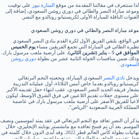
لذا سنتعرف في مقالتنا المقدمة من موقع
المنارة نيوز
على توقيت
وموعد مباراة النصر والطائي في دوري روشن السعودي، إضافة إلى
القنوات الناقلة للمباراة الأولى لكريستيانو رونالدو مع النصر.
موعد مباراة النصر والطائي في دوري روشن السعودي
في الواقع، يلتقي الفريق الأول لكرة القدم بنادي النصر السعودي
نظيره الطائي في المباراة التي تجمع الفريقين مساء
يوم الخميس
الموافق في 5 – يناير (تشرين الثاني)
، على أرضية ملعب مرسول بارك.
وذلك ضمن منافسات الجولة الثانية عشر من بطولة
دوري روشن
السعودي
.
ويدخل
نادي النصر
السعودي المباراة، وبجعبته النجم البرتغالي
كريستيانو رونالدو بعدما خاض أمس الثلاثاء، أول عملياته التدريبة
بشعار فريقه الجديد النصر السعودي، عقب انتهاء حفل تقديمه الأكبر
على مستوى حفلات تقديم اللاعبين في فرق الشرق الأوسط، ليكون
لاعباً للفريق الأصفر على أرضية ملعب مرسول بارك في عاصمة
المملكة العربية السعودية “الرياض”.
يذكر أن النصر تعاقد مع النجم البرتغالي في عقد يمتد لموسمين ونصف
الموسم. بعد أن تم فسخ تعاقده مع مانشستر يونايتد الإنجليزي، خلال
نهائيات بطولة كأس العالم قطر 2022. وقد أبدى الدون خلال كلمته في
حفل تقديمه، الجاهزية العالية التي يتمتع بها لخوض مباريات النصر