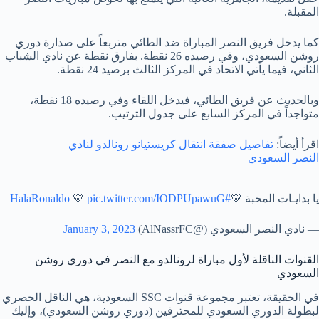
المقبلة.
كما يدخل فريق النصر المباراة ضد الطائي متربعاً على صدارة دوري
روشن السعودي، وفي رصيده 26 نقطة. بفارق نقطة عن نادي الشباب
الثاني، فيما يأتي الاتحاد في المركز الثالث برصيد 24 نقطة.
وبالحديث عن فريق الطائي، فيدخل اللقاء وفي رصيده 18 نقطة،
متواجداً في المركز السابع على جدول الترتيب.
اقرأ أيضاً:
تفاصيل صفقة انتقال كريستيانو رونالدو لنادي
النصر السعودي
يا بدايـات المحبة 💛
#HalaRonaldo
pic.twitter.com/IODPUpawuG
💛
— نادي النصر السعودي (@AlNassrFC)
January 3, 2023
القنوات الناقلة لأول مباراة لرونالدو مع النصر في دوري روشن
السعودي
في الحقيقة، تعتبر مجموعة قنوات SSC السعودية، هي الناقل الحصري
لبطولة الدوري السعودي للمحترفين (دوري روشن السعودي)، وإليك