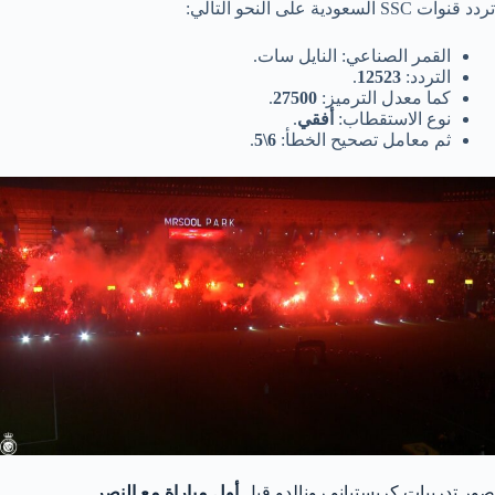
تردد قنوات SSC السعودية على النحو التالي:
القمر الصناعي: النايل سات.
التردد:
12523
.
كما معدل الترميز:
27500
.
نوع الاستقطاب:
أفقي
.
ثم معامل تصحيح الخطأ:
6\5
.
صور تدريبات كريستيانو رونالدو قبل
أول مباراة مع النصر