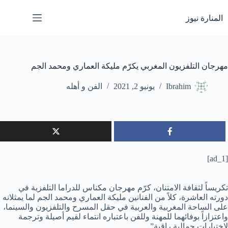
لتجاوز
لى
المنارة نيوز
لمحتوى
مهرجان التلفزيون المغربي يكرّم مليكة العماري ومحمد الجم
Ibrahim
يونيو 2, 2021
الفن و أهله
[ad_1]
تكريساً لثقافة الامتنان، كرّم مهرجان مكناس للدراما التلفزية في
دورته العاشرة، كلاً من الفنانين مليكة العماري ومحمد الجم لما يمثلانه
على الساحة المغربية والعربية في حقل المسرح والتلفزيون والسينما،
واعتزازاً بوفائهما للمهنة وللفن باعتباره انتماء لقيم أصيلة وترجمة
لاختيارات جمالية راقية”.