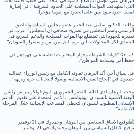
البرهان على مجمل الأوضاع الأمنية في البلاد “على خلفية الاعتداءات
التي استهدفت القوات المسلحة على الحدود الشرقية”، في إشارة
لمقتل جنود سودانيين على الحدود مع إثيوبيا مؤخراً.
وقالت الدكتور سلمى عبد الجبار عضو مجلس السيادة والناطق
الرسمي باسم المجلس في تصريح صحافي إن المجلس “أعرب عن
تقديره للجهود التي تضطلع بها القوات المسلحة والدعم السريع في
التصدي لكل المحاولات التي تريد النيل من أمن واستقرار السودان”.
كما حيّا “قوات الشرطة وجهاز المخابرات العامة على جهودهم في
حفظ أمن وسلامة المواطن”.
في سياق آخر، أكد البرهان تعاونه الكامل مع رئيس الوزراء عبدالله
حمدوك في “إنجاح الفترة الانتقالية، وصولاً لانتخابات حرة ونزيهة”.
وحث البرهان لدى لقائه بالقصر الجمهوري اليوم فولكر بيرتس رئيس
البعثة الأممية بالسودان “يونيتامس”، الأمم المتحدة على تقديم “الدعم
الإنساني المطلوب للسودان لتخطي المصاعب الإنسانية خلال المرحلة
الانتقالية”.
توقيع الاتفاق السياسي بين البرهان وحمدوك في 21 نوفمبر