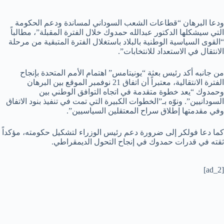
ودعا البرهان “قطاعات الشعب السوداني لمساندة ودعم الحكومة
التي سيشكلها الدكتور عبدالله حمدوك خلال الفترة المقبلة”، مطالباً
“القوى السياسية الوطنية بالبلاد باستغلال الفترة المتبقية من مرحلة
الانتقال في الاستعداد للانتخابات”.
من جانبه أكد رئيس بعثة “يونيتامس” اهتمام الأمم المتحدة بإنجاح
الفترة الانتقالية، معتبراً أن اتفاق 21 نوفمبر الموقع بين البرهان
وحمدوك “يعد خطوة متقدمة في اتجاه التوافق الوطني بين
السودانيين”. ونوّه بـ”الخطوات الكبيرة التي تمت في تنفيذ بنود الاتفاق
وفي مقدمتها إطلاق سراح المعتقلين السياسيين”.
كما دعا فولكر إلى ضرورة دعم رئيس الوزراء لتشكيل حكومته، مؤكداً
ثقته في قدرات حمدوك في إنجاح التحول الديمقراطي.
[ad_2]