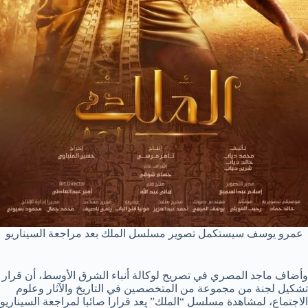
عمرو يوسف سيستكمل تصوير مسلسل الملك بعد مراجعة السيناريو
وأضاف ماجد المصري في تصريح لوكالة أنباء الشرق الأوسط، أن قرار
تشكيل لجنة من مجموعة من المتخصصين في التاريخ والآثار وعلوم
الاجتماع، لمشاهدة مسلسل “الملك” يعد قرارا صائبا لمراجعة السيناريو