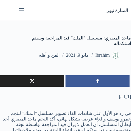
لتجاوز
لى
المنارة نيوز
لمحتوى
ماجد المصري: مسلسل "الملك" قيد المراجعة وسيتم
استكماله
Ibrahim
مايو 9, 2021
الفن و أهله
[ad_1]
في رد هو الأول على شائعات الغاء تصوير مسلسل “الملك” للنجم
عمرو يوسف وإلغاء عرضه بشكل نهائي، أكد النجم ماجد المصري أحد
أبطال المسلسل، أن العمل لا يزال قيد المراجعة بواسطة لجنة
متخصصة وسيتم استكماله فور انتهاء اللجنة من وضع ملاحظاتها.