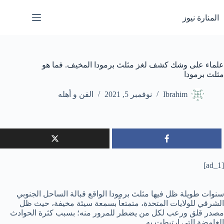
لتجاوز
لى
المنارة نيوز
لمحتوى
علماء على وشك كشف لغز مثلث برمودا المخيف. فما هو
مثلث برمودا
Ibrahim
نوفمبر 5, 2021
الفن و أهله
[ad_1]
سنوات طويلة ظل فيها مثلث برمودا الواقع قبالة الساحل الجنوبي
الشرقي للولايات المتحدة، متمتعاً بسمعة سيئة مخيفة، حيث ظل
مصدر قلق ورعب لكل من يضطر للمرور منه؛ بسبب كثرة الحوادث
الغامضة التي ارتبطت به.