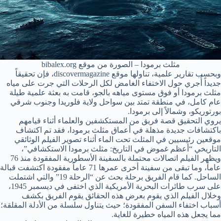
مثلث برمودا – الصورة من موقع bibalex.org
وبحسب تقارير علمية، تناولها موقع discovermagazine، فإن تحقيقاً
جديداً أُجري حول الاختفاء الغامض لكل الرحلات التي جرت على مياه
مثلث برمودا أو فوق مستوى مياهه بالجو، قامت به بعثة علمية طيلة
عام كامل، في منطقة تمتد بين سواحل ولاية فلوريدا وجنوب شرقي
بورتوريكو، وشمالاً إلى برمودا.
يروي التحقيق قصة فريق من المستكشفين والعلماء أثناء قيامهم
باكتشافات جديدة مذهلة في أعماق مثلث برمودا، فقد تم اكتشاف
موقعين رئيسيين في المثلث تحت الماء أثناء تصوير الفيلم الوثائقي
التاريخي “أعظم غموض في التاريخ: مثلث برمودا الاستكشافي”،
ويظهر الفيلم اتصالات محتملة بالسفينة الأسطورية المفقودة منذ 76
عاماً، وما تبقى من سفينة أخرى عمرها 71 عاماً مفقودة اكتشفت قبالة
الساحل. كما قام الفريق برحلة بحث عن “الرحلة 19” والتي اشتملت
على سرب طائرات البحرية الأمريكية الذي اختفى في ديسمبر 1945،
وخلال الفيلم الذي يقوم بعرض هذه الحقائق يقوم الفريق بكشف
أسباب اختفاء السفن المفقودة؛ حيث يتناول سلسلة من الأدلة المقلقة؛
مما يجعل هذه المياه خطيرة للغاية.