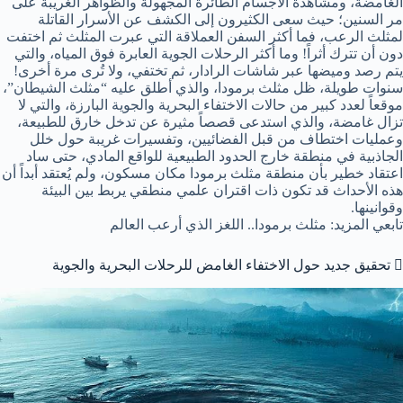
الغامضة، ومشاهدة الأجسام الطائرة المجهولة والظواهر الغريبة على
مر السنين؛ حيث سعى الكثيرون إلى الكشف عن الأسرار القاتلة
لمثلث الرعب، فما أكثر السفن العملاقة التي عبرت المثلث ثم اختفت
دون أن تترك أثراً! وما أكثر الرحلات الجوية العابرة فوق المياه، والتي
يتم رصد وميضها عبر شاشات الرادار، ثم تختفي، ولا تُرى مرة أخرى!
سنوات طويلة، ظل مثلث برمودا، والذي أطلق عليه “مثلث الشيطان”،
موقعاً لعدد كبير من حالات الاختفاء البحرية والجوية البارزة، والتي لا
تزال غامضة، والذي استدعى قصصاً مثيرة عن تدخل خارق للطبيعة،
وعمليات اختطاف من قبل الفضائيين، وتفسيرات غريبة حول خلل
الجاذبية في منطقة خارج الحدود الطبيعية للواقع المادي، حتى ساد
اعتقاد خطير بأن منطقة مثلث برمودا مكان مسكون، ولم يُعتقد أبداً أن
هذه الأحداث قد تكون ذات اقتران علمي منطقي يربط بين البيئة
وقوانينها.
تابعي المزيد: مثلث برمودا.. اللغز الذي أرعب العالم
 تحقيق جديد حول الاختفاء الغامض للرحلات البحرية والجوية