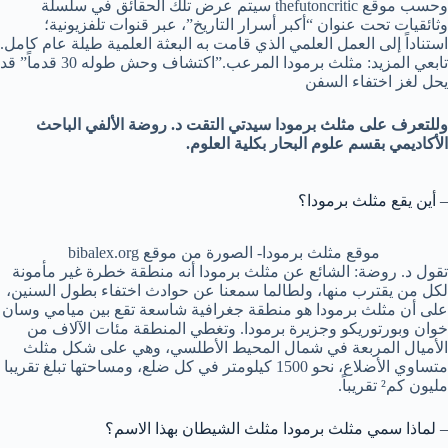
وحسب موقع thefutoncritic سيتم عرض تلك الحقائق في سلسلة
وثائقيات تحت عنوان “أكبر أسرار التاريخ”، عبر قنوات تلفزيونية؛
استناداً إلى العمل العلمي الذي قامت به البعثة العلمية طيلة عام كامل.
تابعي المزيد: مثلث برمودا المرعب.”اكتشاف وحش طوله 30 قدماً” قد
يحل لغز اختفاء السفن
وللتعرف على مثلث برمودا سيدتي التقت د. روضة الألفي الباحث
الأكاديمي بقسم علوم البحار بكلية العلوم.
– أين يقع مثلث برمودا؟
موقع مثلث برمودا- الصورة من موقع bibalex.org
تقول د. روضة: الشائع عن مثلث برمودا أنه منطقة خطرة غير مأمونة
لكل من يقترب منها، ولطالما سمعنا عن حوادث اختفاء بطول السنين،
على أن مثلث برمودا هو منطقة جغرافية شاسعة تقع بين ميامي وسان
خوان وبورتوريكو وجزيرة برمودا. وتغطي المنطقة مئات الآلاف من
الأميال المربعة في شمال المحيط الأطلسي، وهي على شكل مثلث
متساوي الأضلاع، نحو 1500 كيلومتر في كل ضلع، ومساحتها تبلغ تقريبا
مليون كم² تقريباً.
– لماذا سمي مثلث برمودا مثلث الشيطان بهذا الاسم؟