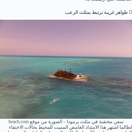
 ظواهر غريبة ترتبط بمثلث الرعب
سفن مختفية في مثلث برمودا – الصورة من موقع beach.com
لطالما اشتهر هذا الامتداد الغامض المميت للمحيط بحالات الاختفاء