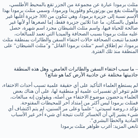
مثلث برمودا عبارة عن مجموعة من الجزر تقع بالمحيط الأطلسي،
والمثلث يقع بين بورتوريكو وفلوريدا وبرمودا، وسمي مثلث برمودا بهذا
الاسم نسبة إلى جزيرة برمودا، وهي تتكون من 300 جزيرة أغلبها غير
مأهول بالسكان، ما عدا ثلاثين جزيرة فقط، إما لصغرها أو لأنها غير
صالحة للحياة فيها، واسم مثلث الشيطان مجرد اسم شهرة، حصل
عليه مثلث برمودا بسبب الصحافة والميديا التي تعمد للمبالغات،
فعندما تتبعت الصحافة حالات اختفاء السفن والطائرات بمنطقة مثلث
برمودا، تم إطلاق اسم “مثلث برمودا القاتل” و”مثلث الشيطان” على
المنطقة منذ تلك الفترة.
– ما سبب اختفاء السفن والطائرات الغامض، وهل هذه المنطقة
جاذبيتها مختلفة عن جاذبية الأرض كما هو شائع؟
لم يستطع العلماء التأكيد على أي حقيقة علمية تسبب أحداث الاختفاء،
فلم تتوفر أي تفسيرات علمية أو منطقية لها، على أن هناك بعض
العلماء يدحضون موضوع الاختفاء من أصله، ويقولون إنه مبالغات،
فمثلث برمودا ليس أكثر من امتداد آخر للمحيطات المفتوحة.
تؤكد د.روضة لسيدتي: “علمياً وعلى مر السنين، لم يتم اكتشاف أي
شيء يشير إلى أن الخسائر كانت نتيجة أي شيء آخر غير الأسباب
المادية والخطأ البشري”.
تابعي المزيد: أغرب ظواهر مثلث برمودا