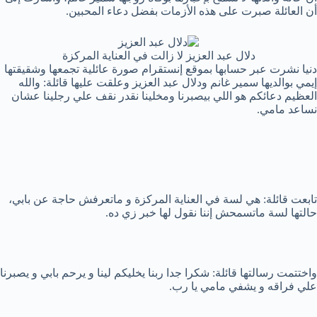
أن العائلة صبرت على هذه الأزمات بفضل دعاء المحبين.
دلال عبد العزيز لا زالت في العناية المركزة
دنيا نشرت عبر حسابها بموقع إنستقرام صورة عائلية تجمعها وشقيقتها
إيمي بوالديها سمير غانم ودلال عبد العزيز وعلقت عليها قائلة: والله
العظيم دعائكم هو اللي بيصبرنا ومخلينا نقدر نقف علي رجلينا عشان
نساعد مامي.
تابعت قائلة: هي لسة في العناية المركزة و ماتعرفش حاجة عن بابي،
حالتها لسة ماتسمحش إننا نقول لها خبر زي ده.
واختتمت رسالتها قائلة: شكرا جدا ربنا يخليكم لينا و يرحم بابي و يصبرنا
علي فراقه و يشفي مامي يا رب.