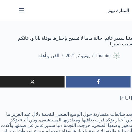
لتجاوز
لى
المنارة نيوز
لمحتوى
دنيا سمير غانم: حالة ماما لا تسمح بإخبارها بوفاة بابا ودعائكم
سبب صبرنا
Ibrahim
يونيو 7, 2021
الفن و أهله
[ad_1]
بعد شائعات متضاربة حول الوضع الصحي للنجمة دلال عبد العزيز ما
بين أخبار تؤكد قرب تعافيها ومغادرتها المستشفى، وبين أنباء تؤكد
تدهور وضعها الصحي، خرجت النجمة دنيا سمير غانم عن صمتها وأكدت
أن حالة والدتها لا تسمح بإخبارها بوفاة زوجها سمير غانم، وأشارت إلى