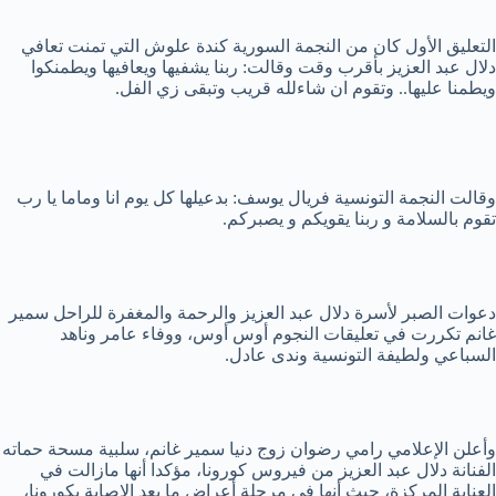
التعليق الأول كان من النجمة السورية كندة علوش التي تمنت تعافي
دلال عبد العزيز بأقرب وقت وقالت: ربنا يشفيها ويعافيها ويطمنكوا
ويطمنا عليها.. وتقوم ان شاءلله قريب وتبقى زي الفل.
وقالت النجمة التونسية فريال يوسف: بدعيلها كل يوم انا وماما يا رب
تقوم بالسلامة و ربنا يقويكم و يصبركم.
دعوات الصبر لأسرة دلال عبد العزيز والرحمة والمغفرة للراحل سمير
غانم تكررت في تعليقات النجوم أوس أوس، ووفاء عامر وناهد
السباعي ولطيفة التونسية وندى عادل.
وأعلن الإعلامي رامي رضوان زوج دنيا سمير غانم، سلبية مسحة حماته
الفنانة دلال عبد العزيز من فيروس كورونا، مؤكدا أنها مازالت في
العناية المركزة، حيث أنها في مرحلة أعراض ما بعد الإصابة بكورونا،