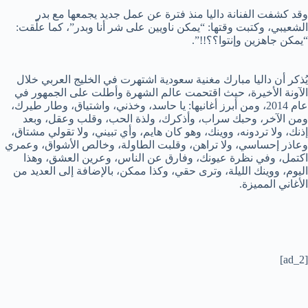
وقد كشفت الفنانة داليا منذ فترة عن عمل جديد يجمعها مع بدر
الشعيبي، وكتبت وقتها: “يمكن ناويين على شر أنا وبدر”، كما علّقت:
“يمكن جاهزين وإنتوا؟؟!!”.
يُذكر أن داليا مبارك مغنية سعودية اشتهرت في الخليج العربي خلال
الآونة الأخيرة، حيث اقتحمت عالم الشهرة وأطلت على الجمهور في
عام 2014، ومن أبرز أغانيها: يا حاسد، وخذني، واشتياق، وطار طيرك،
ومن الآخر، وحبك سراب، وأذكرك، ولذة الحب، وقلب وعقل، وبعد
إذنك، ولا تردونه، ووينك، وهو كان هايم، وأي تبيني، ولا تقولي مشتاق،
وعاذر إحساسي، ولا تراهن، وقلبت الطاولة، وخالص الأشواق، وعمري
اكتمل، وفي نظرة عيونك، وفارق عن الناس، وعرين العشق، وهذا
اليوم، ووينك الليلة، وترى حقي، وكذا ممكن، بالإضافة إلى العديد من
الأغاني المميزة.
[ad_2]