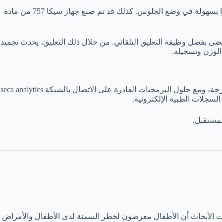
إن صينية الوزن الكبيرة تجعل الطفل يشعر بالأمان، حيث يسمح حجمها الكبير حتى للأطفال الصغار الذين يصل وزنهم إلى 15 كيلوغرامًا أن يزنوا بسهولة في وضع الجلوس. كذلك قد تم صنع جهاز سيكا 757 من مادة
قت مضى بفضل وظيفة التعليق التلقائي. من خلال ذلك التعليق، يحدث تجميد
الوزن وتسجيله.
باستخدام التكنولوجيا اللاسلكية سيكا 360 درجة، يمكن لجهاز سيكا 757 إرسال القياسات إلى الطابعة الرقمية اللاسلكية الاختيارية بزاوية 360 درجة، ومع حلول البرمجيات القادرة على الاتصال بالشبكة seca analytics
نمو البدني للرضع كمؤشر مهم للصحة والعافية. إذا ظهرت زيادة الوزن سريعة جدًا عند استخدام جهاز سيكا 757، فقد بينت الأبحاث أن الأطفال معرضون لخطر السمنة لدى الأطفال والأمراض