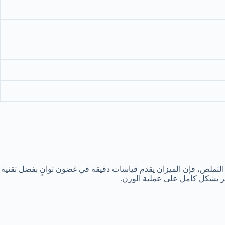
seca 757 Electro. حتى إذا لم يستلقي الطفل بسلام وبدأ في التملص، فإن الميزان يقدم قياسات دقيقة في غضون ثوانٍ بفضل تقنية
يز بشكل كامل على عملية الوزن.