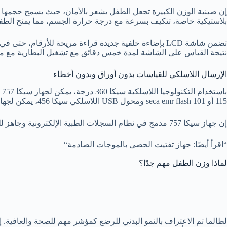
بلاستيكية خاصة، تتكيف بسرعة مع درجة حرارة الجسم، مما يمنح الطفل
تضمن شاشة LCD بإضاءة خلفية جديدة قراءة مريحة للأرق
نتيجة القياس على الشاشة لمدة خمس دقائق مع تشغيل البطارية مع مصد
الإرسال اللاسلكي للقياسات بدون أوراق وبدون أخطاء
115 أو seca emr flash 101 ومحول USB اللاسلكي سيكا 456، يمكن لجهاز الكمبيوتر الخاص بك تلقي القياسات وتحليلها وإعادة توجيهها إلى نظام السجلات الطبية الإلكترونية.
إن جهاز سيكا 757 مدمج في نظام السجلات الطبية الإلكترونية وجاهز للتعامل مع سجلات المرضى الرقمية وجميع المتطلبات التي سيأتي بها المستقبل.
“اقرأ أيضًا: جهاز تفتيت الحصى بالموجات الصادمة“
لماذا وزن الطفل مهم جدًا؟