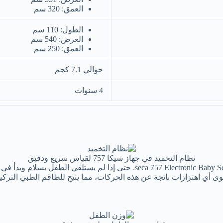
العمق: 320 سم
الطول: 110 سم
العرض: 540 سم
العمق: 250 سم
حوالي 7.1 كجم
4 سنوات
نظام التخميد في جهاز سيكا 757 لقياس سريع ودقيق
يمكن أن يكون الطفل مضجرًا في بعض الأحيان وهذا مسموح به مع nic Baby Scale
وى أي اهتزازات ناتجة عن هذه الحركات، مما يتيح للطاقم الطبي الترك