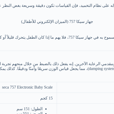
جهاز سيكا 757 (الميزان الإلكتروني للأطفال)
من المؤكد أن الطفل يمكن أن يكون مضطربًا في بعض الأحيان، وهذا مسموح به في جه
الممرضات ومقدمي الرعاية الآخرين. إنه يفعل ذلك بالضبط من خلال منحهم تجر
seca 757 Electronic Baby Scale
15 كجم
الطول: 151 سم
العرض: 551 سم