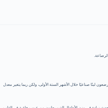
الرضاعة.
ون لبنًا صناعيًا خلال الأشهر الستة الأولى، ولكن ربما
يتغير معدل
ة عند استخدام جهاز سيكا 757 بشكل دوري. على سبيل المثال، قد تحدث زيادة في وزن الأطفال الذين يعانون من عيوب خلقية في القلب