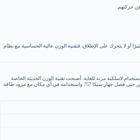
از سيكا 757، فلا يهم ما إذا كان الطفل يتحرك قليلاً أو كثيرًا أو لا يتحرك على الإطلاق، فتقنية الوزن عالية الحساسية مع نظام
بة استخدام لاسلكية مرنة للغاية. أصبحت تقنية الوزن الحديثة الخاصة
بجهاز سيكا 757 أكثر دقة من أي وقت مضى، كما تتميز بنظام التخميد (damping system)، مما يجعل قياس الوزن سريعًا وآمنًا ودقيقًا. كذلك يمكن حتى فصل جهاز سيكا 757 واستخدامه في أي مكان مع مزود طاقة