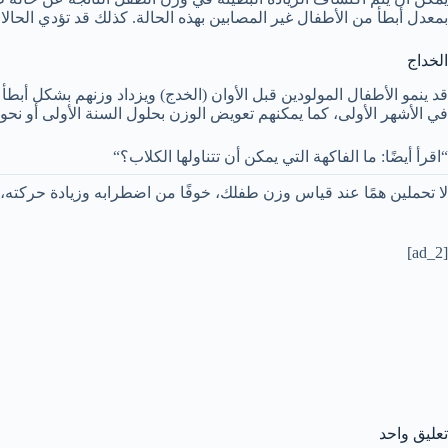
بمعدل أبطأ من الأطفال غير المصابين بهذه الحالة. كذلك
قد تؤدي الحالا
الخداج
قد ينمو الأطفال المولودين قبل الأوان (الخدج) ويزداد وزنهم بشكل أب
في الأشهر الأولى، كما يمكنهم تعويض الوزن بحلول السنة الأولى أو نحو 
“اقرأ أيضًا: ما الفاكهة التي يمكن أن تتناولها الكلاب؟“
لا تحملين همًا عند قياس وزن طفلك، خوفًا من اضطرابه وزيادة حركته، فمع جهاز سيكا 757 يمكن الحصول على القياس بشكل دقيق وسريع، 
[ad_2]
تعليق واحد