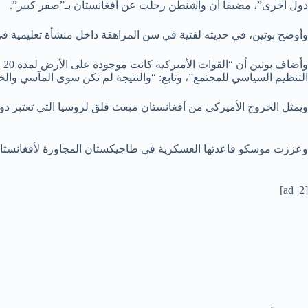
دول أخرى”، مضيفاً أن واشنطن رحلت عن أفغانستان بـ”صفر كبير”.
وأوضح بوتين، في حديثه لفتية في سن المراهقة داخل منشأة تعليمية في أق
التنظيم السياسي للمجتمع”، وتابع: “والنتيجة لم تكن سوى المآسي والخس
ويمثل الخروج الأميركي من أفغانستان مبعث قلق لروسيا التي تعتبر دو
وعززت موسكو قاعدتها العسكرية في طاجيكستان المجاورة لأفغانستان 
[ad_2]