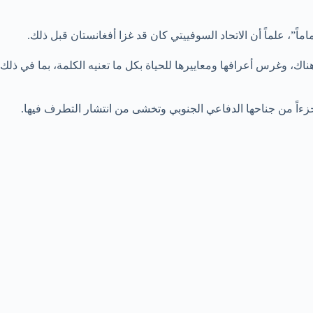
ً”، علماً أن الاتحاد السوفييتي كان قد غزا أفغانستان قبل ذلك.
 عاماً حاولت إضفاء المدنية والتحضر على الشعب هناك، وغرس أعرافها ومعاييرها للحياة بكل ما تعنيه الكلمة، بما في ذلك
زءاً من جناحها الدفاعي الجنوبي وتخشى من انتشار التطرف فيها.