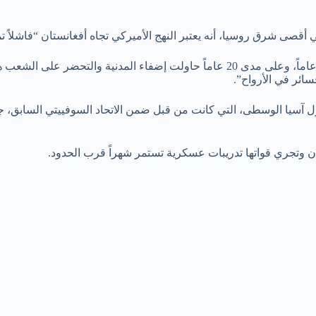
صى شرق روسيا، أنه يعتبر النهج الأميركي تجاه أفغانستان “فاشلاً تماما
وأضاف بوتين أن “القوات الأميركية كانت موجودة على الأرض لمدة 20 عاماً، وعلى مدى 20
ائر في الأرواح”.
ل آسيا الوسطى، التي كانت من قبل ضمن الاتحاد السوفييتي السابق، ج
وتجري قواتها تدريبات عسكرية تستمر شهراً قرب الحدود.