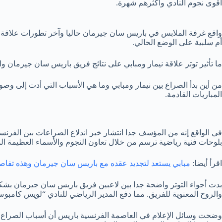
أقوى نجوم النادي وأكثرهم شهرة.
واقع غرفة الملابس في باريس سان جيرمان حاليا وآخر تطورات علاقة نيما
أم سلبية على الوضع الحالي.
ما تأثير توتر علاقة نيمار ومبابي على نتائج فريق باريس سان جيرمان وال
من أين بدأ الصراع بين نيمار ومبابي وما هي الأسباب التي أدت إلى وص
المباريات القادمة.
في الواقع إنه من المؤسف جدا انتشار خبر اندلاع الصراعات بين الفرنسي
بلوحات فنية رياضية ترسم من خلال تعاون النجوم والأسماء العظيمة 
اقرأ أيضا:
مبابي يستعد لتجديد عقده مع باريس سان جيرمان وهذه تفاصي
بدت أجواء التوتر واضحة جدا بين لاعبين فريق باريس سان جيرمان بشك
والروح المعنوية للفريق. مما دفع المدير الرياضي للنادي “لويس كامبوس
وضحت وسائل الإعلام في العاصمة الفرنسية باريس أن أسباب الصراع بين