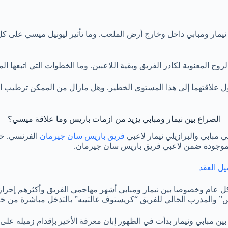
ر ومبابي داخل وخارج أرض الملعب. وما تأثير ليونيل ميسي على كل منهم
روح المعنوية لكادر الفريق وبقية اللاعبين. وما الخطوات التي اتبعها ال
ول علاقتهما إلى هذا المستوى الخطير. وهل مازال من الممكن ترطيب الأ
الصراع بين نيمار ومبابي يزيد من ازمات باريس وما علاقة ميسي؟
 مبابي والبرازيلي نيمار لاعبي
فريق باريس سان جيرمان
الفرنسي. خصو
الموجودة ضمن لاعبي فريق باريس سان جيرمان.
ل العقد
ل عام وخصوصا بين نيمار ومبابي أشهر مهاجمي الفريق وأكثرهم إحرازا
” والمدرب الحالي للفريق “كريستوف غالتييه” بالتدخل مباشرة من خلال 
 مبابي ونيمار بدأت في الظهور إبان معرفة الأخير بإقدام زميله على 