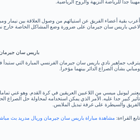
مهينا جدا للرياضة النزيهة والروح الرياضية.
أعرب بقية أعضاء الفريق عن استيائهم من وصول العلاقة بين نيمار وم
لاعبي باريس سان جيرمان على ضرورة وضع المشاكل الخاصة خارج نطاق ال
باريس سان جيرمان ع
يترقب جماهير نادي باريس سان جيرمان الفرنسي المبارة التي ستبدأ في 
ومبابي بشأن الصراع الدائر بينهما مؤخرا.
يعتبر ليونيل ميسي من اللاعبين العريقين في كرة القدم. وهو غني تماما
تأثير كبير جدا عليه. الأمر الذي يمكن استخدامه لمحاولة حل الصراع 
الفريق والسيطرة على غرفة تبديل الملابس.
تابع القراءة:
مشاهدة مباراة باريس سان جيرمان وريال مدريد بث مباش