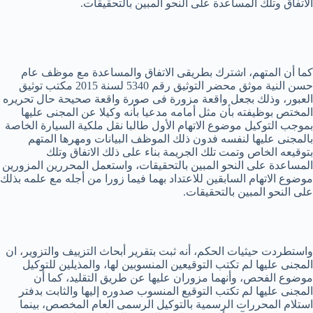
الاتفاق وتلك المساعدة على النحو المبين بالتحقيقات.
كما أن المتهم، اشترك بطريقى الاتفاق والمساعدة مع موظف عام
حسن النية موثق محضر التوثيق رقم 5340 لسنة 2015 مكتب توثيق
العبور، وذلك بجعل واقعة مزورة فى صورة واقعة صحيحة حال تحريره
المختص بوظيفته بأن مثل أمامه مدعيا بأنه وكيلا عن المجنى عليها
بموجب التوكيل موضوع الاتهام الأول طالبا نقل ملكية السيارة الخاصة
بالمجنى عليها لنفسه فدون ذلك الموظف البيانات ومهرها المتهم
بتوقيعه الخاص وتمت تلك الجريمة بناء على ذلك الاتفاق وتلك
المساعدة على النحو المبين بالتحقيقات، واستعمل المحررين المزورين
موضوع الاتهام السابقين للاعتداد بهما فيما زورا من أجله مع علمه بذلك
على النحو المبين بالتحقيقات.
واستطردت حيثيات الحكم، أنه ثبت بتقرير أبحاث التزييف والتزوير، ان
المجنى عليها لم تكتب التوقيعين المنسوبين لها، والمذيلين للتوكيل
موضوع الفحص، وأنهما مزوران عليها عن طريق التقليد، كما أن
المجنى عليها لم تكتب التوقيع المنسوب صدوره إليها والثابت بدفتر
استلام المحررات الرسمية بالتوكيل الرسمى العام المخصص، بينما