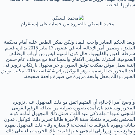
سيارتها الخاصة.
محمد السبكي -الصورة من حسابه على إنستقرام
ويعد الحكم الصادر واجب النفاذ ولكن يمكن الطعن عليه أمام محكمة
النقض، وتضمن أمر الإحالة، أنه في غضون 17 يناير 2015 بدائرة قسم
شرطة العبور بالقليوبية، حال كون المتهم ليس من أرباب الوظائف
العمومية، اشترك بطريقى الاتفاق والمساعدة مع موظف عام حسن
النية يعمل موثق بمكتب توثيق العبور، وآخر مجهول بارتكاب تزوير فى
أحد المحررات الرسمية، وهو التوكيل رقم 414 لسنة 2015 مكتب توثيق
العبور، وذلك بجعل واقعة مزورة فى صورة واقعة صحيحة.
وأوضح أمر الإحالة، أن المتهم اتفق مع ذلك المجهول على تزويره
المحرر وساعده بأن أمده بصورة ضوئية من بطاقة الرقم القومى
للمجنى عليها “نهلة ذكى عبد الله”، فمثل ذلك المجهول أمامه كونه
المختص بتحريره منتحلا صفة الأخيرة طالبا تحرير ذلك التوكيل، فدون
بياناته ومهره بالتوقيعات الصحيحة لإصداره وقام ذلك المجهول بمهرة
بتوقيع نسبه زورا إلى المجنى عليها فتمت تلك الجريمة بناء على ذلك