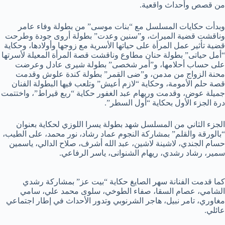
من قصص وأحداث واقعية.
وبدأت حكايات المسلسل مع “بنات موسى” من بطولة وفاء عامر
وناقشت قضية الميراث، و”سنين وعدت” بطولة أروى جودة وطرحت
قضية تأثير عمل المرأة على حياتها الأسرية مع زوجها وأولادها، وحكاية
“أمل حياتى” بطولة حنان مطاوع وناقشت قصة المرأة المعيلة لأسرتها
على حساب أحلامها، و”أمر شخصى” بطولة شيرى عادل وعرضت
محنة الزواج من مدمن، و”ضى القمر” بطولة كندة علوش وقدمت
قصة حلم الأمومة، وحكاية “لازم أعيش” وتلعب فيها البطولة الفنان
جميلة عوض، وقدمت وريهام عبد الغفور حكاية “ربع قيراط”، واختتمت
درة الجزء الأول بحكاية “أول السطر”.
الجزء الثاني من المسلسل شهد بطولة يسرا اللوزي لحكاية بعنوان
“بالورقة والقلم” بمشاركة النجوم عماد رشاد، نور محمد، على الطيب،
حسام الجندي، لاشينة لاشين، عبد الله أشرف، صلاح الدالي، ياسمين
سمير، رشاد رشدي، ريهام الشنوانى، ياسر الرفاعي.
كما قدمت الفنانة سهر الصايغ حكاية “بيت عز” بمشاركة رشدي
الشامي، عصام السقا، صفاء الطوخي، سلوى محمد علي، سامي
مغاوري، تامر نبيل، هاجر الشرنوبي وتدور الأحداث في إطار اجتماعي
عائلي.