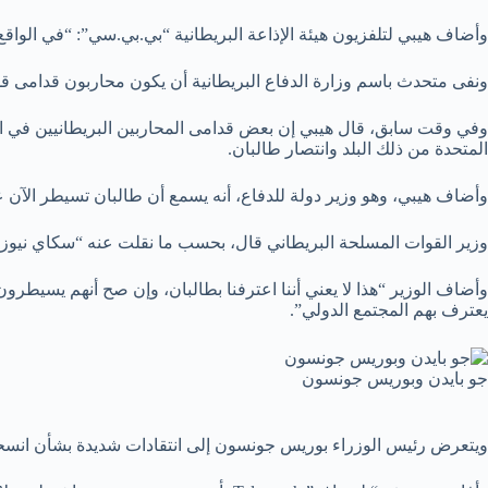
وأضاف هيبي لتلفزيون هيئة الإذاعة البريطانية “بي.بي.سي”: “في الواقع، 
ونفى متحدث باسم وزارة الدفاع البريطانية أن يكون محاربون قدامى قد
وفي وقت سابق، قال هيبي إن بعض قدامى المحاربين البريطانيين في الح
المتحدة من ذلك البلد وانتصار طالبان.
وأضاف هيبي، وهو وزير دولة للدفاع، أنه يسمع أن طالبان تسيطر الآن 
وزير القوات المسلحة البريطاني قال، بحسب ما نقلت عنه “سكاي نيوز” Sky News إن الوضع في بنجشير بأفغانستان لا يغير من حقيقة أن طالبان هي الحكومة في التي يجب علينا العمل م
وأضاف الوزير “هذا لا يعني أننا اعترفنا بطالبان، وإن صح أنهم يسيطرون
يعترف بهم المجتمع الدولي”.
جو بايدن وبوريس جونسون
ويتعرض رئيس الوزراء بوريس جونسون إلى انتقادات شديدة بشأن انسحاب