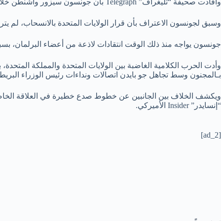
وأفادت صحيفة “تليغراف” Telegraph بأن جونسون سيزور واشنطن خلال أسابيع لمباحثات مع بايدن حول أفغانستان.
وسبق لجونسون الاعتراف بأن قرار الولايات المتحدة بالانسحاب، لم يتر
جونسون يواجه منذ ذلك الوقت انتقادات لاذعة من أعضاء البرلمان، بسبب
وأدت الحرب الكلامية الغاضبة بين الولايات المتحدة والمملكة المتحدة
بـالمجنون وسط تجاهل جو بايدن اتصالات ونداءات رئيس الوزراء البريطا
ويكشف الخلاف بين الجانبين عن خطوط صدع خطيرة في العلاقة الخاصة ب
“إنسايدر” Insider الأميركي.
[ad_2]