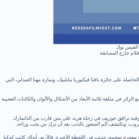
 الفيس بوك
حاصلة على جائزة بافتا فيكتوريا مابلبيك، وسارة مهنا العبدلي، التي
لزائر في متاهة ثلاثية الأبعاد من الأشكال والألوان والكائنات العجيبة
ر، وفيه نرافق جوزيف في رحلة هربه على متن قارب من الدانمارك
ت نشأة الأرض وعلى مدى 4.7 مليار سنة، تذكّرنا بأن وجود البشر هو معجزة ضخمة، حدثت في اللحظة الأخيرة. فالأرض آنذاك كانت كوكبا