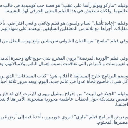
وفيلم “ماركو وبولو رأسا على عقب” هو قصة حب كوميدية في قالب سري
عالمهما. ولكنك ستعيش في هذا الفيلم المعنى الحرفي لهذا التشبيه.
وفيلم “إعادة تأهيل” لسام ولسون هو فيلم وثائقي واقعي افتراضي، يأخ
مقابلات أجراها مع ثلاثة من المعتقلين السابقين، ويعتمد على شهاداته
وفي فيلم “تناسخ” من الفنان التايواني سن-شين وانغ يهرب البطل من ال
وفي فيلم “الوردة المريضة” يروي المخرج شي-جونج تانج وخبيرة الدمى
بالفيروسات والأمراض التي تفاقمت بسبب إهمال الناس ولامبالاتهم، وذ
كل شيء، فأصبح فجأة عدواً في عالم جديد. اليوم، وبعد مرور ثلاثة أجيا
قصص متشابكة حول لحظات عاطفية محورية مشحونة. الأمر هنا لا يتعلق با
اختلفنا.
ويعرض البرنامج فيلم “ماري” لـروي جورييرو، يأخذنا فيه إلى أرض غ
مصيرها المحتوم.