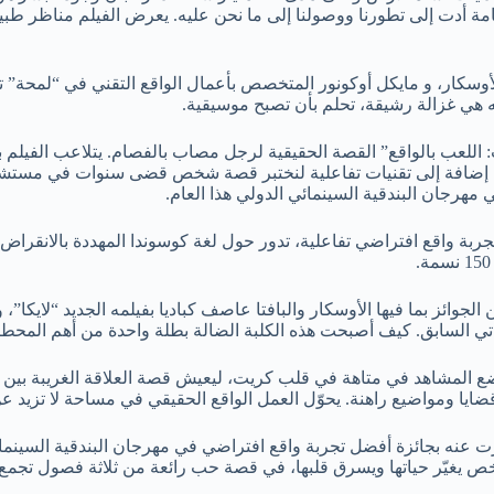
مة أدت إلى تطورنا ووصولنا إلى ما نحن عليه. يعرض الفيلم مناظر طبيع
لأوسكار، و مايكل أوكونور المتخصص بأعمال الواقع التقني في “لمحة”
 هي غزالة رشيقة، تحلم بأن تصبح موسيقية.
لعب بالواقع” القصة الحقيقية لرجل مصاب بالفصام. يتلاعب الفيلم بال
، إضافة إلى تقنيات تفاعلية لنختبر قصة شخص قضى سنوات في مستشفى 
ي مهرجان البندقية السينمائي الدولي هذا العام.
ربة واقع افتراضي تفاعلية، تدور حول لغة كوسوندا المهددة بالانقراض 
 الجوائز بما فيها الأوسكار والبافتا عاصف كباديا بفيلمه الجديد “لا
فياتي السابق. كيف أصبحت هذه الكلبة الضالة بطلة واحدة من أهم المحط
، يضع المشاهد في متاهة في قلب كريت، ليعيش قصة العلاقة الغريبة ب
ا ومواضيع راهنة. يحوّل العمل الواقع الحقيقي في مساحة لا تزيد عن أ
ازت عنه بجائزة أفضل تجربة واقع افتراضي في مهرجان البندقية السينم
خص يغيّر حياتها ويسرق قلبها، في قصة حب رائعة من ثلاثة فصول تجمع