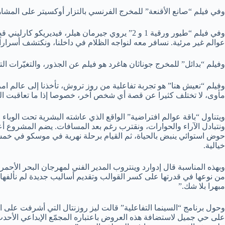
وفي فيلم “صانع الأقنعة” للمخرج الفرنسي بالتزار أوكسيتر على المشاهد
وفي فيلم “طيور ورقية 1 و 2” يروي جيرمان هيل
عوالم غير مرئية. نسافر معه لنواجه الظلام في داخلنا، ونكتشف أسرا
وفيلم “بدائل” للمخرج جوناثان هاغرد هو فيلم عن الجذور، والتغيّرات الت
وفيلم “نعيش هنا” هو تجربة تفاعلية من روز تروش، تأخذنا إلى عالم 
مأوى، لا تختلف كثيرا عن قصة أي شخص آخر، خصوصا إذا ما تعاقبت الم
ويتناول “باقة عوالم افتراضية” الواقع الذي عاشته البشرية تحت الوباء
ونتبادل الآراء والحوارات، ونقترب رغم بعد المسافات. يضم المشروع أع
حوض استوائي ينبض بالحياة، ثم القيام برحلة نهرية في موسكو في خمسي
خيالية.
وبهذه المناسبة قال إدوارد وينتروب المدير الفني لمهرجان البحر الأحمر 
من نوعها في قدرتها على كسر القوالب وتقديم أساليب جديدة لم نألفها 
مبهرا بلا شك.”
وحول برنامج “السينما التفاعلية” قالت ليز روزنتال التي أشرفت على اختي
على حي جميل لاستضافة هذه العروض باعتباره المجمّع الإبداعي الأحدث 