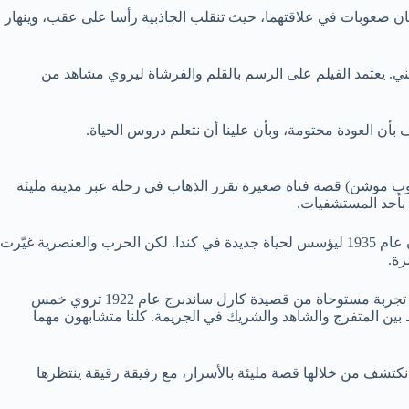
ن صعوبات في علاقتهما، حيث تنقلب الجاذبية رأسا على عقب، وينهار
ني. يعتمد الفيلم على الرسم بالقلم والفرشاة ليروي مشاهد من
أن العودة محتومة، وبأن علينا أن نتعلم دروس الحياة.
توب موشن) قصة فتاة صغيرة تقرر الذهاب في رحلة عبر مدينة مليئة
 بأحد المستشفيات.
ويضم البرنامج خارج المسابقة 8 أفلام، هي؛ “كتاب المسافات” الذي يروي فيه راندال أوكيتا، قصة جده الذي غادر موطنه في هيروشيما باليابان عام 1935 ليؤسس لحياة جديدة في كندا. لكن الحرب والعنصرية غيّرت
رة.
وفيلم “الجلاد في البيت” من إخراج ميشيل ويوري كارنوت كان قد فاز بالجائزة الكبرى في مهرجان البندقية السينمائي الدولي 2020. العمل هو تجربة مستوحاة من قصيدة كارل ساندبرج عام 1922 تروي خمس
 بين المتفرج والشاهد والشريك في الجريمة. كلنا متشابهون مهما
تشف من خلالها قصة مليئة بالأسرار، مع رفيقة رقيقة ينتظرها