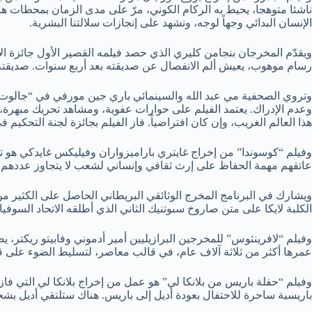
ناشئا متوهجا، يحيط به الركام الكوني، مرّ على مدى الزمان بمحطات ها
الإنسان البدائي وجهاً لوجه، ونشهد على إنجازات سلالتنا البشرية.
ويقدّم المخرجان بنجامن كليري الذي حصد فيلمه القصير الأول جائزة ا
رسام موهوب، يعيش ألم الانفصال عن صديقته بعد أربع سنوات. صديقته
وتروي الصحفية مي عبد الله والسينمائي باري جين مورفي في “جالوت: ال
وعدم الإدراك. يعتمد الفيلم على حوارات عفوية، ومشاهد تحريك مبهرة
هذا العالم الغريب، وإن كان افتراضياً. فاز الفيلم بجائزة لجنة التحكيم ف
وفيلم “كوسوندا” من إخراج غايتري باراميزواران وفيليكس غايدكي هو تج
عاتقهم مهمة الحفاظ على إرث ثقافي وإنساني لشعب لا يتجاوز عددهم 150 نسمة.
ويشارك في البرنامج المخرج الوثائقي البريطاني الحاصل على الكثير من
الكلبة لايكا على متن صاروخ سبوتنيك الثاني الذي أطلقه الاتحاد السو
وفيلم “لافرينثوس” للمخرجين البرازيليين أمير أدموني وفابيتو ريكتر
عمرها أكثر من ثلاثة آلاف عام، في قالب معاصر، لتسليط الضوء على قضاي
وفيلم “حفلة باريس من بلانكا لي” هو عمل من إخراج بلانكا لي التي ف
باريسية ساحرة للاحتفال بعودة أديل إلى باريس. هناك ستلتقي أديل بش