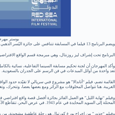
بوستر مهرجا
ويضم البرنامج 13 فيلما في المسابقة تتنافس على جائزة اليُسر الذهبي للسينما التفاعلية إضافة إلى جائزة نقدية بقيمة 10 آلاف دولار، وثمانية أفلام خارج المسابقة.
البرنامج تحت إشراف ليز روزنتال، وهي مبرمجة قسم الواقع الافتراضي 
وأكد المهرجان أن لجنة تحكيم مسابقة السينما التفاعلية، نسائية بالكامل
تعد واحدة من أوائل المبدعات في فن الرسم على الجدران بالسعودية.
القائمة تضم، فيلم “أناندالا” هو مشروع فني سريالي لا تقيّده حدود الواق
الغريبة. هنا تتواصل المخلوقات مع الزائر ومع بعضها بعضا، وتتحرك، وتغيّ
وفيلم “نهاية الليل” هو العمل الفائز بجائزة أفضل قصة واقع افتراضي ف
المحتلة إلى السويد المحايدة في عام 1943. في عرض البحر، تتقاطع الأمواج بصور من ذكرياته وآلامه وأحلامه. هناك، سنعيش معه الخوف، والهروب، ونكتشف ألم الشعور بالذنب بعد أن ترك من يحب وراءه.