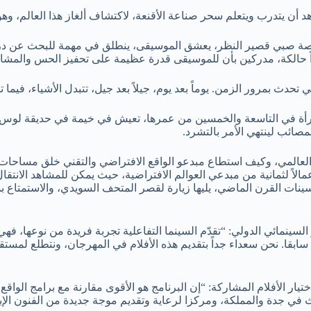
 أن يتدرب ويتعلم سحر صناعة الأقنعة، لاكتشاف ألغاز هذا العالم، وهوي
ر، فيديريكو كارليني قصة صبي قصير النظر، يعشق الموسيقى، ينطلق في مهمة للب
راً حالكة، مدركين بأن للموسيقى قدرة عظيمة على تحفيز الحس والمشا
ي تحدث بمرور الزمن. يوماً بعد يوم، جيلاً بعد جيل، تتبدل الأشياء، فيم
امرأة في التاسعة والخمسين من عمرها، تعيش في خيمة في حديقة لوس آ
صائب لينتهي الأمر بالتشرد.
 العالمي، وكيف استطاع مبدعو الواقع الافتراضي والتقني خلق مساحات تق
مالاً لثمانية من مبدعي العوالم الافتراضية، حيث يمكن للمشاهد الان
نات القرن الماضي، يليها زيارة لقصر المتحف السويدي، والاستمتاع ب
السينمائي الدولي: “تقدّم السينما التفاعلية تجربة فريدة من نوعها، فهي
سابقا. نحن سعداء جداً بتقديم هذه الأفلام في المهرجان، ونتطلع لمست
ار الأفلام المشاركة: “إن البرنامج هو الأقوى مقارنة مع برامج الواقع ا
في جدة والمملكة، ومركزا لرعاية وتقديم موجة جديدة من الفنون الإبدا