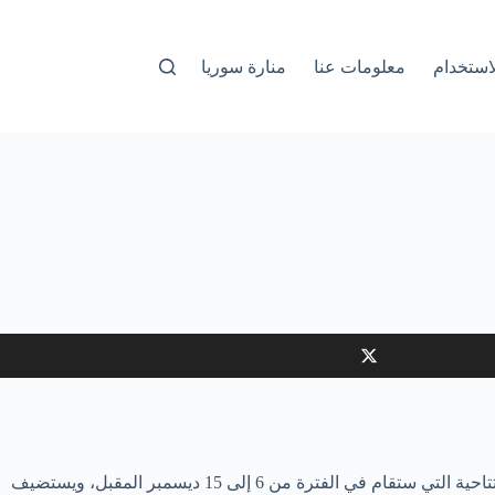
استخدام
معلومات عنا
منارة سوريا
كشف مهرجان البحر الأحمر السينمائي الدولي، عن أفلام الواقع الافتراضي التي سيتم عرضها ضمن برنامج “السينما التفاعلية”، في دورته الافتتاحية التي ستقام في الفترة من 6 إلى 15 ديسمبر المقبل، ويستضيف