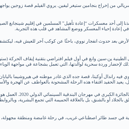
الي من إخراج بنجامين ستيغر ليفين. يروي الفيلم قصة زوجين يواجها
ذنا إلى أحد معسكرات “إعادة تأهيل” المسلمين في إقليم شينجانغ الصي
م في إعادة إحياء المعسكر ووضع المشاهد في قلب هذه التجربة.
أرض بعد حدوث انفجار نووي، باحثًا عن كوكب آخر للعيش فيه، ليكتشف ب
 الطينية ين-سين وانغ في أول فيلم افتراضي بتقنية إيقاف الحركة (س
لك لإحضار وردة سحرية لوالدتها، التي تعمل بشجاعة في مواجهة الوباء
ل، يعيد الحفيد اقتفاء هذه الرحلة المشحونة بالعواطف عن الهجرة والأس
لجلاد أو بالشنق، بل بالعلاقة الحميمة التي تجمع البشرية، وبالروابط
ريبة في جسد طائر اصطناعي غريب، في رحلة غامضة ومنطقة مجهولة، نك