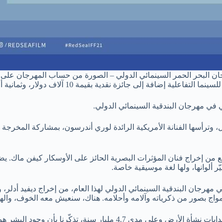
ن البحر الحمر السينمائي الدولي – الصورة من حساب المهرجان على
في مهرجان البندقية السينمائي الدولي.
، وترأسها الفنانة الأمريكية الرائدة لوري أندرسون، بمشاركة المخرجة ال
ع من إخراج فنان المؤثرات البصرية الحائز على الأوسكار كيفن ماك. يضع ا
ر ألوانها، ولها لغة موسيقية خاصة.
ي مهرجان البندقية السينمائي الدولي لهذا العام، من إخراج ديفيد أدل
وفيلم “جذور” من إخراج يورغ كورتيال هو رحلة عاطفية مشحونة، من بدايا