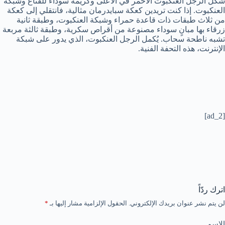
شكل الرجل العنكبوت الأحمر في الأعلى وكريمة سوداء للقناع وشبكة
العنكبوت. إذا كنت تريدين كعكة سبايدرمان مثالية، فانتقلي إلى كعكة
من ثلاث طبقات ذات قاعدة حمراء وشبكة العنكبوت، وطبقة ثانية
زرقاء بها مبانٍ سوداء مصنوعة من أقراص سكرية، وطبقة ثالثة مربعة
تشبه ناطحة سحاب. يُكمل الرجل العنكبوت، الذي يدور على شبكة
الإنترنت، هذه التحفة الفنية.
[ad_2]
اترك ردّاً
لن يتم نشر عنوان بريدك الإلكتروني.
الحقول الإلزامية مشار إليها بـ
*
الاسم