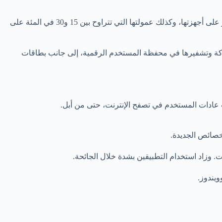
تأتي التغييرات في مؤتمر أبل السنوي العالمي لمطوري البرمجيات، الذين شكا بعضهم من سيطرة الشركة على التطبيقات التي يمكن أن تظهر على أجهزتها، وكذلك عمولتها التي تتراوح بين 15 و30 في المئة على
اركة وتشفيرها في محفظة المستخدم الرقمية، إلى جانب بطاقات
 عادات المستخدم في تصفح الإنترنت، حتى من أبل.
خصائص الجديدة.
ت. وزاد استخدام التطبيقين بشدة خلال الجائحة.
يندوز.