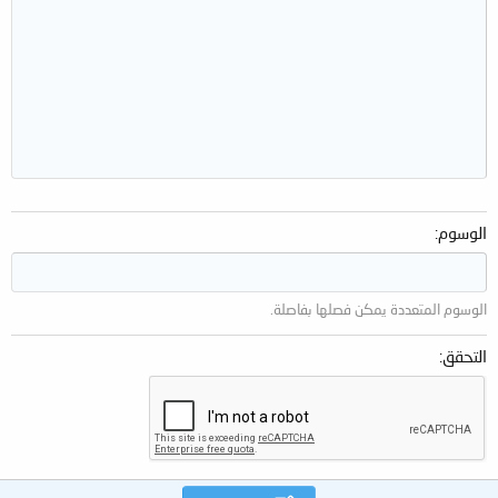
Georgia
15
ضبط
18
Tahoma
22
Times New Roman
26
Trebuchet MS
Verdana
الوسوم
الوسوم المتعددة يمكن فصلها بفاصلة.
التحقق