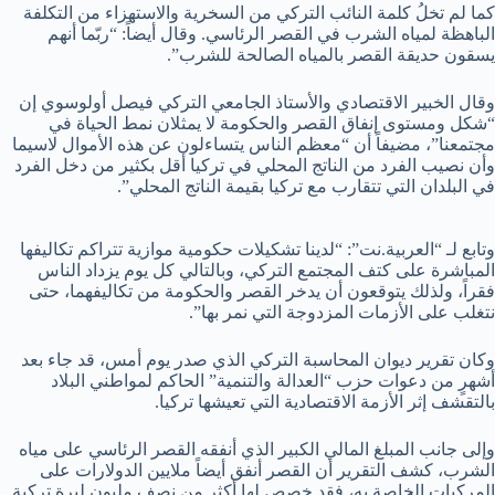
كما لم تخلُ كلمة النائب التركي من السخرية والاستهزاء من التكلفة
الباهظة لمياه الشرب في القصر الرئاسي. وقال أيضاً: “ربّما أنهم
يسقون حديقة القصر بالمياه الصالحة للشرب”.
وقال الخبير الاقتصادي والأستاذ الجامعي التركي فيصل أولوسوي إن
“شكل ومستوى إنفاق القصر والحكومة لا يمثلان نمط الحياة في
مجتمعنا”، مضيفاً أن “معظم الناس يتساءلون عن هذه الأموال لاسيما
وأن نصيب الفرد من الناتج المحلي في تركيا أقل بكثير من دخل الفرد
في البلدان التي تتقارب مع تركيا بقيمة الناتج المحلي”.
وتابع لـ “العربية.نت”: “لدينا تشكيلات حكومية موازية تتراكم تكاليفها
المباشرة على كتف المجتمع التركي، وبالتالي كل يوم يزداد الناس
فقراً، ولذلك يتوقعون أن يدخر القصر والحكومة من تكاليفهما، حتى
نتغلب على الأزمات المزدوجة التي نمر بها”.
وكان تقرير ديوان المحاسبة التركي الذي صدر يوم أمس، قد جاء بعد
أشهرٍ من دعوات حزب “العدالة والتنمية” الحاكم لمواطني البلاد
بالتقشف إثر الأزمة الاقتصادية التي تعيشها تركيا.
وإلى جانب المبلغ المالي الكبير الذي أنفقه القصر الرئاسي على مياه
الشرب، كشف التقرير أن القصر أنفق أيضاً ملايين الدولارات على
المركبات الخاصة به، فقد خصص لها أكثر من نصف مليون ليرة تركيةٍ