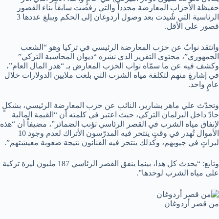
حفيظة الأحزاب المعارضة مجدداً والتي رفضت سابقاً بناء القصور
الرئاسية التي شُيدت بعد وصول أردوغان إلى الحكم ويبلغ عددها 3
قصور على الأقل.
وانتقد نوابٌ عن حزب المعارضة الرئيسي في تركيا وهو “الشعب
الجمهوري”، محتوى التقرير الذي نشره “ديوان المحاسبة التركي”
وكشف فيه عن ما سمّاه نواب الحزب المعارض بـ “هدر المال العام”،
في إشارةٍ منهم لتكلفة مياه الشرب التي بلغت ملايين الدولارات خلال
عامٍ واحد.
وتحدّث علي ماهر بشارير، النائب عن حزب المعارضة الرئيسي، بشكلٍ
حادّ داخل البرلمان التركي، حيث اعتبر في كلمته أن “القيمة المالية
لإنفاق مياه الشرب في القصر الرئاسي تؤنب الضمائر”، مضيفاً أن “هذه
الأموال تُهدر في وقتٍ ينتحر فيه المدرّسون الأتراك لعدم وجود 10
ليراتٍ في جيوبهم، وكذلك ينتحر فيه الفنانون نتيجة صعوبة معيشتهم”.
وتابع: “يحدث كل هذا، بينما ينفق القصر الرئاسي 187 مليون ليرة تركية
على مياه الشرب لوحدها”.
من قصر أردوغان