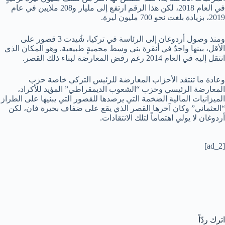
في العام 2018، لكن هذا الرقم ارتفع إلى مليار و208 ملايين في عام
2019، بزيادة بلغت نحو 700 مليون ليرة.
ومنذ وصول أردوغان إلى الرئاسة في تركيا، شُيدت 3 قصور على
الأقل، بينها واحدٌ في أنقرة بني وسط محميةٍ طبيعية. وهو المكان الذي
انتقل إليه في العام 2014 رغم رفض المعارضة لبناء ذلك القصر.
وعادة ما تنتقد الأحزاب المعارضة للرئيس التركي خاصة حزب
المعارضة الرئيسي وحزب “الشعوب الديمقراطي” المؤيد للأكراد،
الميزانيات المالية الضخمة التي يرصدها للقصور التي يبنيها على الطراز
“العثماني” وكان آخرها القصر الذي يقع على ضفاف بحيرة فان، لكن
أردوغان لا يولي اهتماماً لتلك الانتقادات.
[ad_2]
اترك ردّاً