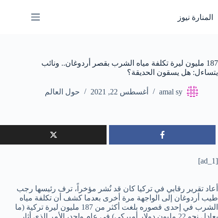
لتجاوز
لى
المنارة نيوز
لمحتوى
187 مليون ليرة تكلفة مياه الشرب بقصر أردوغان.. ونائب
يتساءل: هل يسقون الحديقة؟
amal sy
أغسطس 22, 2021
حول العالم
[ad_1]
أعاد تقرير رقابي في تركيا كان قد نُشر مؤخراً، ترف رئيسها رجب
طيب أردوغان إلى الواجهة مرة أخرى بعدما كشف أن تكلفة مياه
الشرب في إحدى قصوره بلغت أكثر من 187 مليون ليرة تركية (ما
يعادل نحو 22 مليون دولار أميركي) في عامٍ واحد، الأمر الذي أثار