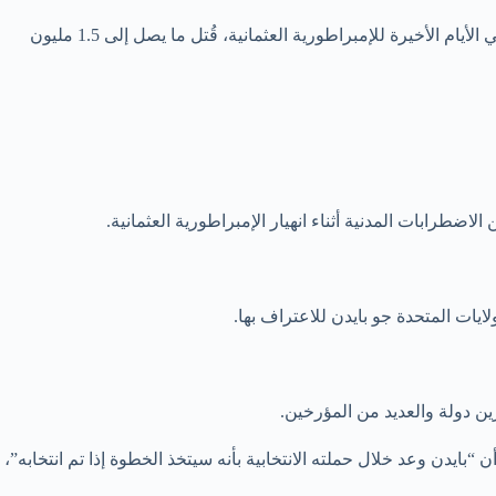
وبدأت المسيرة المسائية من ساحة مركزية إلى مجمع تذكاري مترامي الأطراف حيث قام النشطاء بإحراق العلم التركي. يقدر المؤرخون أنه في الأيام الأخيرة للإمبراطورية العثمانية، قُتل ما يصل إلى 1.5 مليون
لاضطرابات المدنية أثناء انهيار الإمبراطورية العثمانية.
ايات المتحدة جو بايدن للاعتراف بها.
ين دولة والعديد من المؤرخين.
ايدن وعد خلال حملته الانتخابية بأنه سيتخذ الخطوة إذا تم انتخابه”،