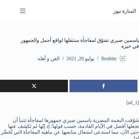
لتجاوز
لى
المنارة نيوز
لمحتوى
ياسمين صبري تشوّق لمفاجأة ستنقلها لواقع أجمل والجمهور
في حيرة
Ibrahim
يوليو 20, 2021
الفن و أهله
[ad_1]
شَوّقت النجمة المصرية ياسمين صبري جمهورها لمفاجأة تتنبأ أن
تجعلها أفضل في الأيام القادمة، حسب قولها؛ إذ إنّها لم تَكشف عنها
حتى الآن، مما استدعى انشغال متابعيها عن ماهية المفاجأة التي تُحَضِّر
لها.