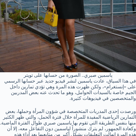
ياسمين صبري.. الصورة من حسابها على تويتر
في هذا السياق، عادت ياسمين لنشر فيديو جديد عبر حسابها الرسمي
على «إنستغرام»، ولكن ظهرت هذه المرة وهي تؤدي تمارين داخل
الجيم خاصة بالسيدات الحوامل، وهو ما تحدث عنه بعض المدربين
والمتخصصين في فيديوهات كثيرة.
ورصدت إحدى المدربات المتخصصة في شؤون المرأة وحملها، بعض
التمارين الرياضية المفيدة للمرأة خلال فترة الحمل، والتي ظهر الكثير
منها بنفس الطريقة التي تقوم بها ياسمين صبري طوال الفترة الماضية.
وكعادة الجمهور، لم يترك منشوراً لياسمين دون التفاعل معه، إلا أن
هذه المرة انهالت التعليقات بشكل أكبر من متابعيها بعد أداء هذه