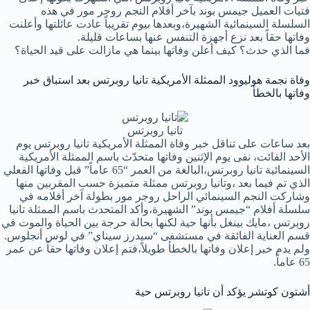
فتيات العميل جيمس بوند بآخر أفلام النجم روجر مور في هذه
السلسلة السينمائية الشهيرة،وبعدها بيوم تقريباً عادت عائلتها وأعلنت
وفاتها حقاً بعد نزع أجهزة التنفس عنها بساعات قليلة.
فما الذي حدث؟ كيف أعلن وفاتها بينما هي مازالت على قيد الحياة؟
وفاة نجمة هوليوود الممثلة الأمريكية تانيا روبرتس بعد استباق خبر
وفاتها بالخطأ
تانيا روبرتس
بعد ساعات على تناقل خبر وفاة الممثلة الأمريكية تانيا روبرتس يوم
الأحد الفائت، نفى يوم الإثنين وفاتها متحدّث باسم الممثلة الأمريكية
السينمائية تانيا روبرتس،البالغة من العمر “65 عاماً” قبل وفاتها الفعلي
الذي تم فيما بعد ،وتانيا روبرتس ممثلة متميزة حسب المقربين منها
وشاركت النجم السينمائي الراحل روجر مور بطولة آخر أفلامه في
سلسلة أفلام “جيمس بوند” الشهيرة،وأكد المتحدث باسم الممثلة تانيا
روبرتس ،مايك بينغل بأنها حية لكنها بحالة حرجة بين الحياة والموت في
قسم العناية الفائقة في مستشفى “سيدرز سيناي” في لوس أنجلوس.
ولم يدم خبر إعلان وفاتها بالخطأ طويلاً،فتم إعلان وفاتها حقاً عن عمر
65 عاماً.
أشتون كوتشر يؤكد أن تانيا روبرتس حية