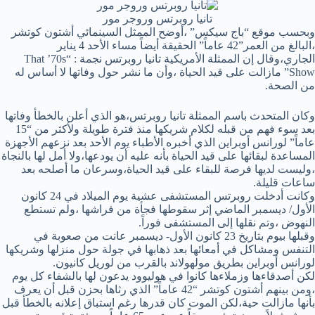
تانيا روبرتس وروجر مور
وبحسب موقع “باج سيكس” ،أوضح الممثل السينمائي أشتون كوتشر
،البالغ من العمر”42 عاماً” الحقيقة أيضاً مساء الأحد 4 يناير
الجاري،وقال إن الممثلة الأمريكية تانيا روبرتس نجمة : “That ’70s
Show” مازالت على قيد الحياة ،وأن ما نشر حول وفاتها لا أساس له
من الصحة.
وكان المتحدث باسم الممثلة تانيا روبرتس،هو الذي أعلن بالخطأ وفاتها
بعد سوء فهم من قبله لكلام شريكها منذ فترة طويلة ولأكثر من “15
عاماً” لورانس أوبراين الذي أخبره الأطباء يوم الأحد بعد نزعهم الأجهزة
المساعدة لبقائها على قيد الحياة بأنه عليه أن يودعها،ولا أمل لها بالنجاة
،وليست لديها فرصة للبقاء على قيد الحياة،وسرعان ما أصلحه بعد
ساعات قليلة.
وكانت أدخلت روبرتس المستشفى عشية يوم الميلاد في 24 كانون
الأول/ ديسمبر الماضي إثر سقوطها فجأة من فراشها ،ولم تستطع
النهوض ،وتم نقلها إلى المستشفى فوراً.
وقبلها بيوم بتاريخ 23 كانون الأول- ديسمبر عانت من صعوبة في
التنفس ومشاكل في أمعائها بعد ذهابها في جولة حول منزلها وشريكها
لورانس أوبراين بطريق مولهولاند بالقرب من لوريل كانيون.
لكن أصدقاءها وزملاءها كانوا في هوليوود يدعون لها بالشفاء كل يوم
،ومن بينهم أشتون كوتشر “42 عاماً” الذي رثاها بحزن قبل أن يعرف
بأنها مازالت حية،لكن الموت كان قدرها رغم استباق إعلانه بالخطأ قبل