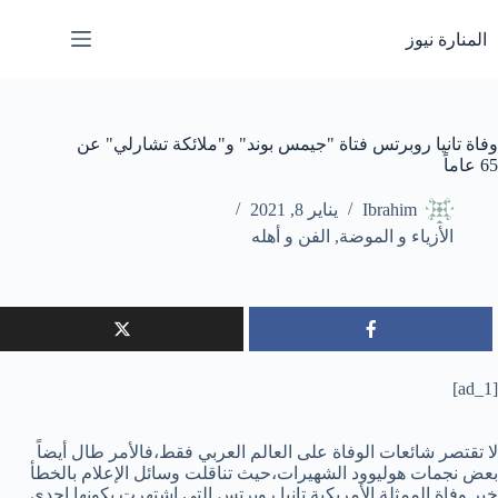
لتجاوز
لى
المنارة نيوز
لمحتوى
وفاة تانيا روبرتس فتاة "جيمس بوند" و"ملائكة تشارلي" عن
65 عاماً
Ibrahim
يناير 8, 2021
الأزياء و الموضة
,
الفن و أهله
[ad_1]
لا تقتصر شائعات الوفاة على العالم العربي فقط،فالأمر طال أيضاً
بعض نجمات هوليوود الشهيرات،حيث تناقلت وسائل الإعلام بالخطأ
خبر وفاة الممثلة الأمريكية تانيا روبرتس التي اشتهرت بكونها إحدى