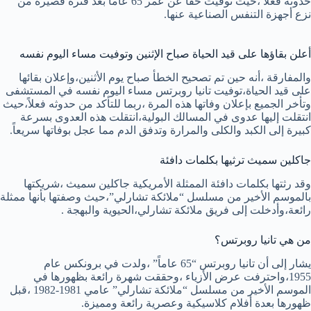
حدوثه فعلاً ،حيث توفيت حقاً عن عمر 65 عاماً بعد فترة قصيرة من
نزع أجهزة التنفس الصناعية عنها.
أعلن بقاؤها على قيد الحياة صباح الإثنين وتوفيت مساء اليوم نفسه
والمفارقة ،أنه حين تم تصحيح الخطأ صباح يوم الأثنين،وإعلان بقائها
على قيد الحياة،توفيت تانيا روبرتس مساء اليوم نفسه في المستشفى
وتأخر الجميع بإعلان وفاتها هذه المرة ،ربما للتأكد من حدوثه فعلاً،حيث
انتقلت إليها عدوى في المسالك البولية،انتقلت هذه العدوى بسرعة
كبيرة إلى الكبد والكلى والمرارة وتدفق الدم مما عجل بوفاتها سريعاً.
جاكلين سميث ترثيها بكلمات دافئة
وقد رثتها بكلمات دافئة الممثلة الأمريكية جاكلين سميث ،شريكتها
بالموسم الأخير من مسلسل “ملائكة تشارلي”،حيث وصفتها بأنها ممثلة
رائعة،وأدخلت إلى فريق ملائكة تشارلي،الحيوية والبهجة .
من هي تانيا روبرتس؟
يشار إلى أن تانيا روبرتس “65 عاماً” ،ولدت في برونكس عام
1955،واحترفت عرض الأزياء ،وحققت شهرة رائعة بظهورها في
الموسم الأخير من مسلسل “ملائكة تشارلي” عامي 1981-1982 ،قبل
ظهورها بعدة أفلام كلاسيكية وعصرية رائعة ومميزة.