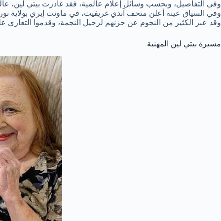
وفي التفاصيل، وبحسب وسائل إعلام عالمية، فقد غادرت بيتي لين، عالمنا بسلام يوم السبت 16 أكتوبر 2021 الم
وفي السياق عينه أعلن متحف آندي غريفيث، في ماونت إيري بولاية نورث كا
وقد عبر الكثير من النجوم عن حزنهم لرحيل النجمة، وقدموا التعازي ع
مسيرة بيتي لين المهنية