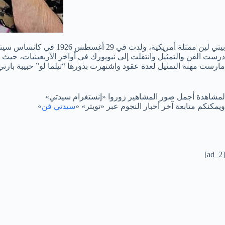
بيتي لين ممثلة أمريكية، ولدت في 29 أغسطس 1926 في كانساس سيتي بولاية ميسوري في الولايات المتحدة.
درست الفن والتمثيل وانتقلت إلى نيويورك في أواخر الأربعينيات، حيث بد
مارست مهنة التمثيل لعدة عقود واشتهرت بدورها “تيلما لو” حبيبة بارني فايف في المس
لمشاهدة أجمل صور المشاهير زوروا «إنستغرام سيدتي»
ويمكنكم متابعة آخر أخبار النجوم عبر «تويتر» «
سيدتي فن
»
[ad_2]