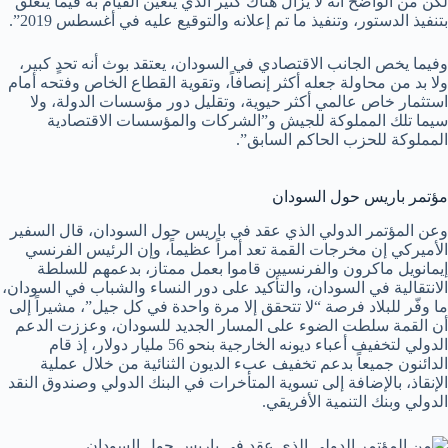
لكن من الواضح أنه لا يزال هناك كثير الذي يتعين القيام به فيما يتعلق
بتنفيذ الدستور، وتنفيذ ما تم إعلانه والتوقيع عليه في أغسطس 2019”.
وفيما يخص الجانب الاقتصادي في السودان، يعتقد بوث أنه تحدٍ كبير،
ولا بد من محاولة جعله أكثر إنصافاً، وتقوية القطاع الخاص وفتحه أمام
استثمار خاص عالمي أكثر حيوية، وتقليل دور مؤسسات الدولة، ولا
سيما تلك المملوكة للجيش و”الشركات والمؤسسات الاقتصادية
المملوكة للحزب الحاكم السابق”.
مؤتمر باريس حول السودان
وعن المؤتمر الدولي الذي عقد في باريس حول السودان، قال السفير
الأميركي إن مخرجات القمة تعد أمراً عظيماً، وإن الرئيس الفرنسي
إيمانويل ماكرون والفرنسيين قاموا بعمل ممتاز، بدعمهم للسلطة
الانتقالية في السودان، والتأكيد على دور النساء والشباب في السودان،
ما وفّر للبلاد فرصة “لا تتحقق إلا مرة واحدة في كل جيل”، مشيراً إلى
أن القمة سلطت الضوء على المسار الجديد للسودان، وعززت الدعم
الدولي لتخفيف أعباء ديونه الخارجية بنحو 56 مليار دولار، إذ قام
الدائنون جميعاً بدعم تخفيف عبء الديون الثنائية من خلال عملية
الإنقاذ، بالإضافة إلى تسوية المتأخرات في البنك الدولي وصندوق النقد
الدولي وبنك التنمية الأفريقي.