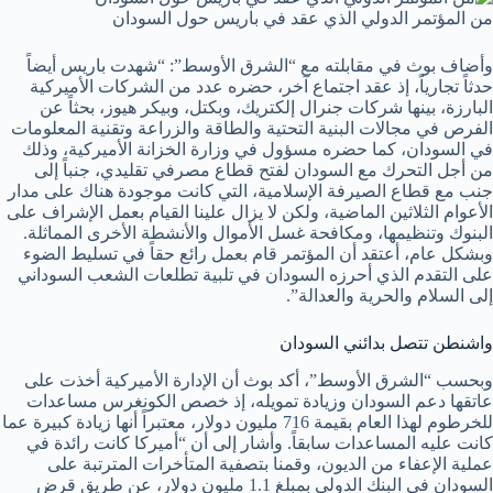
من المؤتمر الدولي الذي عقد في باريس حول السودان
وأضاف بوث في مقابلته مع “الشرق الأوسط”: “شهدت باريس أيضاً
حدثاً تجارياً، إذ عقد اجتماع آخر، حضره عدد من الشركات الأميركية
البارزة، بينها شركات جنرال إلكتريك، وبكتل، وبيكر هيوز، بحثاً عن
الفرص في مجالات البنية التحتية والطاقة والزراعة وتقنية المعلومات
في السودان، كما حضره مسؤول في وزارة الخزانة الأميركية، وذلك
من أجل التحرك مع السودان لفتح قطاع مصرفي تقليدي، جنباً إلى
جنب مع قطاع الصيرفة الإسلامية، التي كانت موجودة هناك على مدار
الأعوام الثلاثين الماضية، ولكن لا يزال علينا القيام بعمل الإشراف على
البنوك وتنظيمها، ومكافحة غسل الأموال والأنشطة الأخرى المماثلة.
وبشكل عام، أعتقد أن المؤتمر قام بعمل رائع حقاً في تسليط الضوء
على التقدم الذي أحرزه السودان في تلبية تطلعات الشعب السوداني
إلى السلام والحرية والعدالة”.
واشنطن تتصل بدائني السودان
وبحسب “الشرق الأوسط”، أكد بوث أن الإدارة الأميركية أخذت على
عاتقها دعم السودان وزيادة تمويله، إذ خصص الكونغرس مساعدات
للخرطوم لهذا العام بقيمة 716 مليون دولار، معتبراً أنها زيادة كبيرة عما
كانت عليه المساعدات سابقاً. وأشار إلى أن “أميركا كانت رائدة في
عملية الإعفاء من الديون، وقمنا بتصفية المتأخرات المترتبة على
السودان في البنك الدولي بمبلغ 1.1 مليون دولار، عن طريق قرض