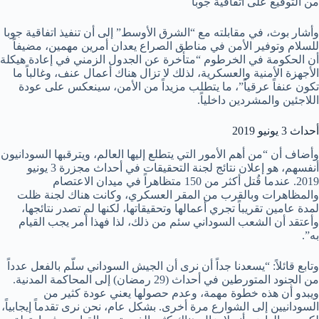
من التوقيع على اتفاقية جوبا
وأشار بوث، في مقابلته مع “الشرق الأوسط” إلى أن تنفيذ اتفاقية جوبا
للسلام وتوفير الأمن في مناطق الصراع يعدان أمرين مهمين، مضيفاً
أن الحكومة في الخرطوم “متأخرة عن الجدول الزمني في إعادة هيكلة
الأجهزة الأمنية والعسكرية، لذلك لا تزال هناك أعمال عنف، وغالباً ما
تكون عنفاً عرقياً”، ما يتطلب مزيداً من الأمن، سينعكس على عودة
اللاجئين والمشردين داخلياً.
أحداث 3 يونيو 2019
وأضاف أن “من أهم الأمور التي يتطلع إليها العالم، ويترقبها السودانيون
أنفسهم، هو إعلان نتائج لجنة التحقيقات في أحداث مجزرة 3 يونيو
2019. عندما قُتل أكثر من 150 متظاهراً في ميدان الاعتصام
والمظاهرات وبالقرب من المقر العسكري، وكانت هناك لجنة ظلت
لمدة عامين تقريباً تجري أعمالها وتحقيقاتها، لكنها لم تصدر نتائجها،
وأعتقد أن الشعب السوداني سئم من ذلك، لذا فهذا أمر يجب القيام
به”.
وتابع قائلاً: “يسعدنا جداً أن نرى أن الجيش السوداني سلّم بالفعل عدداً
من الجنود المتورطين في أحداث (29 رمضان) إلى المحاكمة المدنية.
ويبدو أن هذه خطوة مهمة، وعدم حصولها يعني عودة كثير من
السودانيين إلى الشوارع مرة أخرى. بشكل عام، نحن نرى تقدماً إيجابياً،