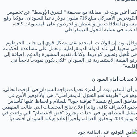
كما أعلن بوث في مقابلة مع صحيفة “الشرق الأوسط” عن تخصيص
الكونغرس الأميركي مبلغ 716 مليون دولار دعماً للسودان، مؤكداً رفع
مستوى العلاقات بين واشنطن والخرطوم على المستويات كافة،
لدعمه في عملية التحول الديمقراطي.
وقال بوث إن الولايات المتحدة تقف بشكل قوي إلى جانب الخرطوم
في سعيها إلى بناء الدولة الديمقراطية، وتعمل على مساعدة الحكومة
في تأهيل وتطوير كوادرها، وكذلك تقديم المشورة والدعم، إضافة إلى
رفع القيمة الاستثمارية في السودان “لكي يكون نموذجاً ناجحاً في
إقليمه”.
3 تحديات أمام السودان
ورأى السفير بوث أن أهم 3 تحديات تواجه السودان في الوقت الحالي،
وهو في “طريقه نحو التحوّل الديمقراطي”، هي أولاً توفير الأمن في
مناطق الصراع بتنفيذ “اتفاقية جوبا” للسلام والحفاظ عليها كأساس
يجمع الأطراف كافة، وثانياً إعلان نتائج التحقيقات التي طالت المتهمين
بمقتل المتظاهرين في أحداث مجزرة “فض الاعتصام” التي وقعت في
3 يونيو 2019 وتحقيق العدالة، وأخيراً إعادة هيكلة السودان اقتصادياً.