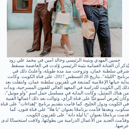
حسين المهدي وبثينة الرئيسي وخالد امين في محمد علي رود
يُذكر أن الفنانة العمانية بثينة الرئيسي وُلدت في العاصمة مسقط
شرقي سلطنة عمان، وتزوجت منذ مدة طويلة، وأعلنتْ ذلك في
برنامج “الليلة”، بتاريخ 28 أغسطس 2017، على قناة الكويت. وكانت
بداية حياتها الإعلامية كمذيعة في تلفزيون سلطنة عمان، وانتقلت بعد
ذلك إلى الكويت للدراسة في المعهد العالي للفنون المسرحية، وبدأت
من هناك التمثيل، وكانت البداية في مسلسل حمل اسم “واو موتيل”،
وكان يُعرض أسبوعيًّا على قناة الرأي، وتوالت بعد ذلك أعمالها الفنية
في الكويت ودول الخليج، كما قامت بتقديم برنامج “إهداءات” على قناة
سكوب، وبعدها قدَّمت برنامجًا بعنوان “يا هلا” على قناة فنون، كما
قدمت برنامجًا بعنوان “يا ليلة دانة” على تلفزيون الكويت.
وقدَّمت العديد من الأعمال الدرامية من بطولتها، ولاقت استحسانًا لدى
عرضها.