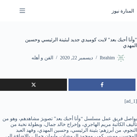
لتجاوز
لى
المنارة نيوز
لمحتوى
"وأنا أحبك بعد" لايت كوميدي جديد لبثينة الرئيسي وحسين
المهدي
Ibrahim
ديسمبر 22, 2020
الفن و أهله
[ad_1]
يواصل فريق عمل مسلسل “وأنا أحبك بعد” تصويرَ مشاهدهم، وهو من
تأليف الكاتبة مريم الهاجري، وإخراج خالد جمال، وبطولة نخبة من
النجوم، من أبرزهم: بثينة الرئيسي، وحسين المهدي، وفهد العبد
المحسن، وميس كمر، ومحمد الرمضان، وإيمان جمال، بالإضافة إلى