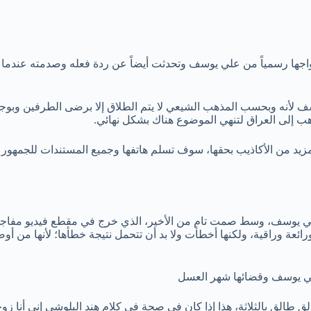
زواجها رسمياً من علي يوسف وتحدثت أيضاً عن ردة فعله وصدمته عندما 
 لأنه وبحسب المذهب الشيعي لا يتم الطلاق إلا برضى الطرفين وبوجود 
هب إلى العراق لتنهي الموضوع هناك بشكل نهائي.
لمزيد من الأكاذيب بحقها، سوف تسلم هاتفها وجميع المستندات للجمهو
 يوسف، وسط صمت تام من الأخير، الذي خرج في مقطع فيديو مفاجيء قب
ئعة وراقية، ولكنها أخطأت ولا بد أن تتحمل نتيجة خطأها؛ لأنها من أوص
لي يوسف وقضائها شهر العسل
طالق بالثلاثة، هذا إذا كان في صحة في كلام هند البلوشي إني أنا زوج