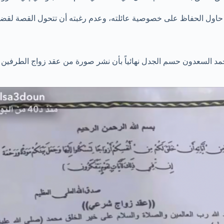
 حاول الحفاظ على خصوصية عائلته، وعدم رغبته أن تتحول القصة لقضي
حمد السعدون حسم الجدل نهائياً بأن نشر صورة من عقد زواج الطرفين 