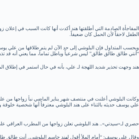
المفاجأة الصادمة التي أطلقتها هند أكدت أنها كانت السبب في إعلان 
الطفل لاحقاً لأن الحمل كان ضعيفاً.
وبحسب المتداول فإن البلوشي إلى حد الآن لم يتم طلاقها من علي يوسف
“أنتي طالق طالق طالق” ليس شرعياً وباطل تماماً، مما يعني أنه قد تذ
هند وجهت تحذير شديد اللهجة لـ علي، بأنه في حال استمر في إطلاق ا
وكانت البلوشي أعلنت في منتصف شهر يناير الماضي نبأ زواجها من علي
علي يوسف حديثه بالثناء على هند البلوشي معترفاً أنها شخصية خلوقة ورا
حصري لـ«سيدتي».. هند البلوشي تعلن زواجها من المطرب العراقي ع
وقال علي يوسف: “أمام الملأ أقول لهند جاسم البلوشي.. أنت طالق طالق 