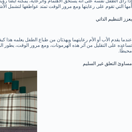
إذا رأى الطفل نفسه على أنه يستحق الاهتمام والرعاية، يمكنه أيضًا رؤية ا
أمها التي تقوم على رعايتها ومع مرور الوقت تمتد عواطفها لتشمل الأشق
يعزز التنظيم الذاتي
عندما يقدم الأب أو الأم رعايتهما ويهذبَان من طباع الطفل يعلمه هذا
تساعده على التقليل من أثر هذه الهرمونات، ومع مرور الوقت، يطور الدم
محبطًا.
مساوئ التعلق غير السليم