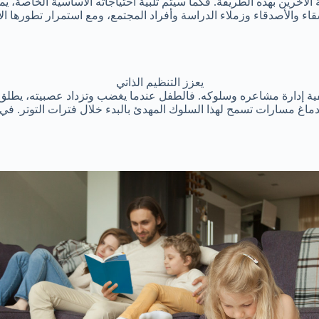
لآخرين بهذه الطريقة. فكما سيتم تلبية احتياجاته الأساسية الخاصة، يمكنه 
اء والأصدقاء وزملاء الدراسة وأفراد المجتمع، ومع استمرار تطورها ال
يعزز التنظيم الذاتي
 كيفية إدارة مشاعره وسلوكه. فالطفل عندما يغضب وتزداد عصبيته، يطلق
اغ مسارات تسمح لهذا السلوك المهدئ بالبدء خلال فترات التوتر. في ال