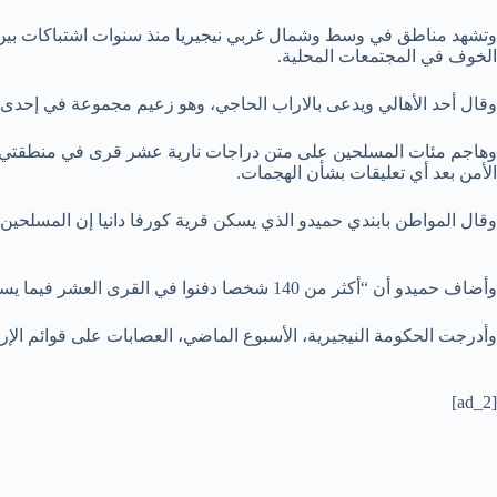
وتشهد مناطق في وسط وشمال غربي نيجيريا منذ سنوات اشتباكات بي
الخوف في المجتمعات المحلية.
وقال أحد الأهالي ويدعى بالاراب الحاجي، وهو زعيم مجموعة في إحدى القرى المتضررة في ولاية زمفار
وهاجم مئات المسلحين على متن دراجات نارية عشر قرى في منطقتي أنكا
الأمن بعد أي تعليقات بشأن الهجمات.
وقال المواطن بابندي حميدو الذي يسكن قرية كورفا دانيا إن المسلحين ا
وأضاف حميدو أن “أكثر من 140 شخصا دفنوا في القرى العشر فيما يستمر البحث عن مزيد من الجثث لأن العديد من الأشخاص مفقودون”.
وأدرجت الحكومة النيجيرية، الأسبوع الماضي، العصابات على قوائم الإر
[ad_2]