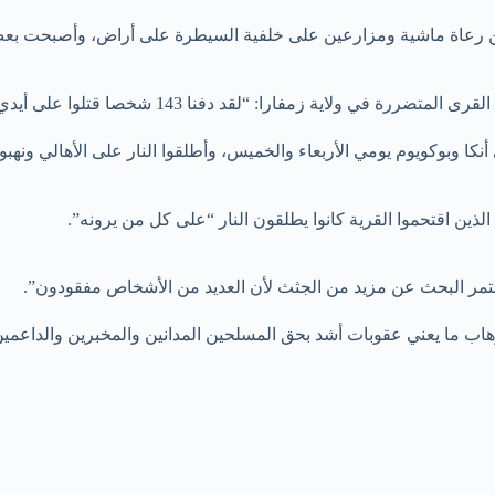
ن رعاة ماشية ومزارعين على خلفية السيطرة على أراض، وأصبحت بع
ا: “لقد دفنا 143 شخصا قتلوا على أيدي قطاع طرق في الهجمات”.
 وبوكويوم يومي الأربعاء والخميس، وأطلقوا النار على الأهالي ونهب
لذين اقتحموا القرية كانوا يطلقون النار “على كل من يرونه”.
هاب ما يعني عقوبات أشد بحق المسلحين المدانين والمخبرين والداعمين