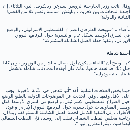
وقال نائب وزير الخارجية الروسي سيرغي ريابكوف، اليوم الثلاثاء، إن
أجندة المحادثات بين لافروف وبلينكن “شاملة وتضم كلا من القضايا
الثنائية والدولية”.
وأضاف: “سيبحث الطرفان الصراع الفلسطيني الإسرائيلي، والوضع
في الشرق الأوسط بشكل عام، والتسوية حول البرنامج النووي
الإيراني، وتنفيذ خطة العمل الشاملة المشتركة”.
أجندة شاملة
كما أوضح أن “اللقاء سيكون أول اتصال مباشر بين الوزيرين، وإن كانا
قبل ذلك قد تحدثا هاتفيا. لذلك فإن أجندة المحادثات شاملة وتشمل
قضايا ثنائية ودولية”.
فيما يخص العلاقات الثنائية، أكد “أنها تتدهور في الآونة الأخيرة.. يجب
على الأقل وقفها.. وفي الحديث عن الموضوعات الدولية بالطبع الوضع
حول الصراع الفلسطيني الإسرائيلي، والوضع في الشرق الأوسط ككل،
ومسار المفاوضات حول تسوية حول البرنامج النووي الإيراني وعودة
الأطراف إلى التنفيذ الكامل لخطة العمل الشاملة المشتركة.. وبما ان
رئاسة مجلس القطب الشمالي نقلت إلى روسيا، فإن القطب الشمالي
ايضا سوف يتم التطرق إليها “.