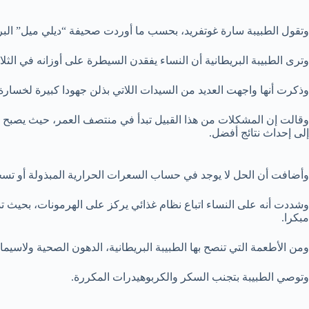
وتقول الطبيبة سارة غوتفريد، بحسب ما أوردت صحيفة “ديلي ميل” البريطان
وترى الطبيبة البريطانية أن النساء يفقدن السيطرة على أوزانه في الثل
وذكرت أنها واجهت العديد من السيدات اللاتي بذلن جهودا كبيرة لخسار
وقالت إن المشكلات من هذا القبيل تبدأ في منتصف العمر، حيث يصبح
إلى إحداث نتائج أفضل.
وأضافت أن الحل لا يوجد في حساب السعرات الحرارية المبذولة أو تسجيل 
وشددت أنه على النساء اتباع نظام غذائي يركز على الهرمونات، بحيث ت
مبكرا.
ومن الأطعمة التي تنصح بها الطبيبة البريطانية، الدهون الصحية ولاسيما دهون أوميغا 3 الموجودة في الأسماك الزيتية، والمكسرات، وإضافة زيت الأفوكادو إلى السلطة، ف
وتوصي الطبيبة بتجنب السكر والكربوهيدرات المكررة.