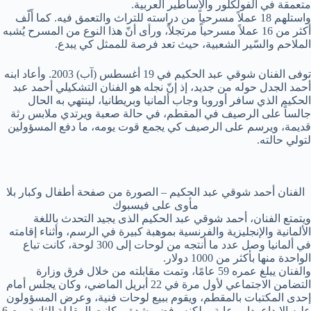
متعمقة في الفولكلور والأساطير العربية.
واستلهم 18 عملاً مسرحياً من دراسته للتراث والتعمق فيه. كما أَلّف
أكثر من 16 عملاً مسرحياً مرتجلاً، ورأى أنّ هذا النوع من المسرح يُشبه
الملاحم والسّير الشعبية، حيث تعد فرصة للممثل كي يبدع.
توفى الفنان شوقي عبد الحكيم في 19 أغسطس (آب) 2003. وأعاد ابنه
أحمد الجدل حوله من جديد، إذ إنّ نجله هو الفنان التشكيلي أحمد عبد
الحكيم الذي سافر أوروبا وجاب ألمانيا وبريطانيا، لينتهي به الحال
جالساً على الرصيف في المقطم، في حالة صعبة ويرتدي ملابس رثة
قديمة، ويرسم على الرصيف كي يجمع قوت يومه، ما دفع المسؤولين
لتولي حالته.
الفنان أحمد شوقي عبد الحكيم – الصورة من صفحة أطفال وكبار بلا
مأوى على فيسبوك
ويتمتع الفنان، أحمد شوقي عبد الحكيم الذى يجيد التحدث باللغة
الألمانية والإنجليزية والفرنسية بموهبة كبيرة في الرسم، وأثناء إقامته
في ألمانيا وصل عدد ما أنتجه من لوحات إلى 300 لوحة، كانت تباع
الواحدة منها بأكثر من 1000 دولار.
والفنان يبلغ عمره 59 عامًا، وتمت مقابلته من خلال فرق وزارة
التضامن الاجتماعي لأول مرة في 22 أبريل الماضي، وكان يجلس أمام
إحدى المكتبات بالمقطم، ويقوم ببيع لوحات فنية، وعرض المسؤولون
عليه الإيداع بدار رعاية، ولكنه رفض بشدة، وكانت المقابلة الثانية يوم 6