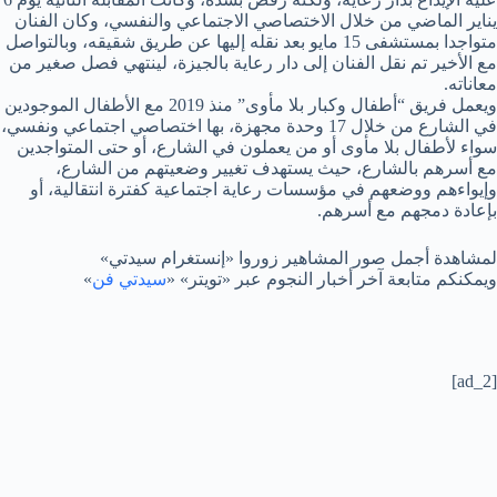
يناير الماضي من خلال الاختصاصي الاجتماعي والنفسي، وكان الفنان
متواجدا بمستشفى 15 مايو بعد نقله إليها عن طريق شقيقه، وبالتواصل
مع الأخير تم نقل الفنان إلى دار رعاية بالجيزة، لينتهي فصل صغير من
معاناته.
ويعمل فريق “أطفال وكبار بلا مأوى” منذ 2019 مع الأطفال الموجودين
في الشارع من خلال 17 وحدة مجهزة، بها اختصاصي اجتماعي ونفسي،
سواء لأطفال بلا مأوى أو من يعملون في الشارع، أو حتى المتواجدين
مع أسرهم بالشارع، حيث يستهدف تغيير وضعيتهم من الشارع،
وإيواءهم ووضعهم في مؤسسات رعاية اجتماعية كفترة انتقالية، أو
بإعادة دمجهم مع أسرهم.
لمشاهدة أجمل صور المشاهير زوروا «إنستغرام سيدتي»
ويمكنكم متابعة آخر أخبار النجوم عبر «تويتر» «
سيدتي فن
»
[ad_2]