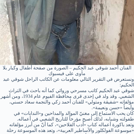
الفنان أحمد شوقي عبد الحكيم – الصورة من صفحة أطفال وكبار بلا
مأوى على فيسبوك
ونستعرض في التقرير التالي معلومات عن الكاتب الراحل شوقي عبد
الحكيم:
شوقي عبد الحكيم كاتب مسرحي وروائي كما أنه باحث في التراث
الشعبي. وقد ولد في إحدى قرى محافظة الفيوم عام 1934، ومن أشهر
مؤلفاته «شفيقة ومتولي» للفنان أحمد زكي والنجمة سعاد حسني،
وأيضاً «حسن ونعيمة».
كان يحب الاستماع إلى مغنيّ الموالد والمداحين و«الندابات» في
طفولته وشبابه، لذلك أصبح مؤرخاً للتاريخ الشعبي في أعماله.
وتعد باكورة أعماله كتاب «أدب الفلاحين»، كما أنّ من أبرز مؤلفاته
«موسوعة الفولكلور والأساطير العربية»، وتعد هذه الموسوعة رحلة