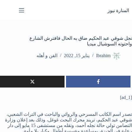
لتجاوز
لى
المنارة نيوز
لمحتوى
نجل شوقي عبد الحكيم ضاق به الحال فافترش الشارع
واحتوته السوشيال ميديا
Ibrahim
يناير 15, 2022
الفن و أهله
[ad_1]
تصدر اسم الكاتب المسرحي والروائي والباحث في التراث الشعبي،
شوقي عبد الحكيم، تريند محرك البحث غوغل، وذلك بعد إعلان وزارة
التضامن تولي حالة نجله أحمد، ونقله من مستشفى 15 مايو إلى دار
رعاية في الجيزة، بمساعدة مؤسسة أطفال وكبار بلا مأوى.