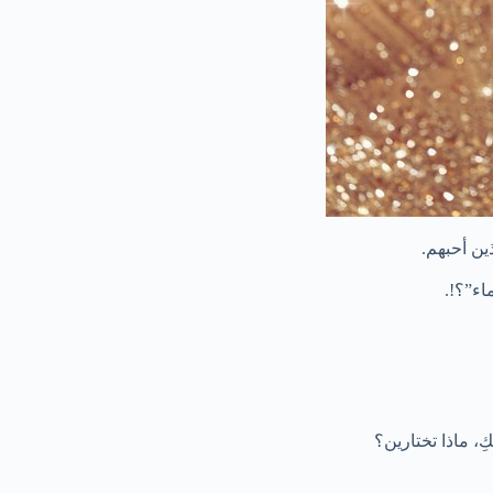
ن أحبهم.
اء”؟!.
ِ، ماذا تختارين؟