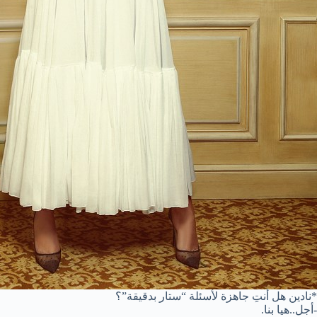
*نادين هل أنتِ جاهزة لأسئلة “ستار بدقيقة”؟
-أجل..هيا بنا.