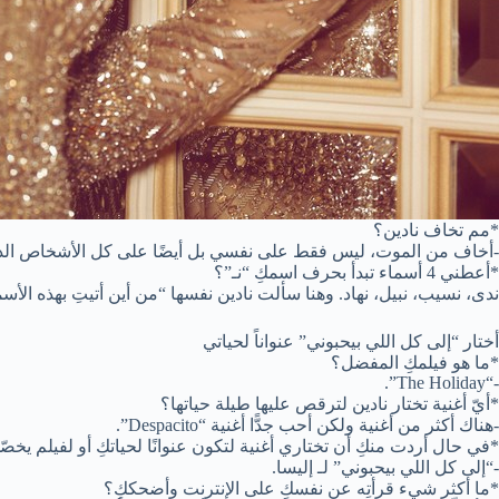
*مم تخاف نادين؟
-أخاف من الموت، ليس فقط على نفسي بل أيضًا على كل الأشخاص الذي
*أعطني 4 أسماء تبدأ بحرف اسمكِ “نـ”؟
ندى، نسيب، نبيل، نهاد. وهنا سألت نادين نفسها “من أين أتيتِ بهذه الأسم
أختار “إلى كل اللي بيحبوني” عنواناً لحياتي
*ما هو فيلمكِ المفضل؟
-“The Holiday”.
*أيّ أغنية تختار نادين لترقص عليها طيلة حياتها؟
-هناك أكثر من أغنية ولكن أحب جدًّا أغنية “Despacito”.
*في حال أردت منكِ أن تختاري أغنية لتكون عنوانًا لحياتكِ أو لفيلم يخصّك
-“إلى كل اللي بيحبوني” لـ إليسا.
*ما أكثر شيء قرأتِه عن نفسكِ على الإنترنت وأضحككِ؟