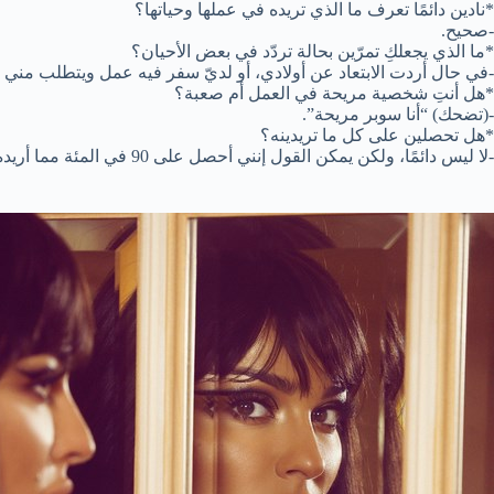
*نادين دائمًا تعرف ما الذي تريده في عملها وحياتها؟
-صحيح.
*ما الذي يجعلكِ تمرّين بحالة تردّد في بعض الأحيان؟
-في حال أردت الابتعاد عن أولادي، أو لديّ سفر فيه عمل ويتطلب مني ال
*هل أنتِ شخصية مريحة في العمل أم صعبة؟
-(تضحك) “أنا سوبر مريحة”.
*هل تحصلين على كل ما تريدينه؟
-لا ليس دائمًا، ولكن يمكن القول إنني أحصل على 90 في المئة مما أريده.