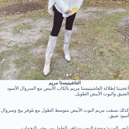
الفاشينيستا مريم
أعجبتنا إطلالة الفاشينيستا مريم بالكاب الأبيض مع السروال الأسود
الضيق والبوت الأبيض الطويل.
كذلك نسقت مريم البوت الأبيض متوسط الطول مع بلوفر بيج وسروال
أسود ضيق.
تابعي المزيد:موضة البوت متناهي الطول من وحي النجمات