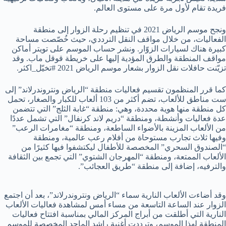
فريدة تقام لأول مرة على مستوى العالم.
ونجح موسم الرياض 2021 في تنظيم رحلة الزوار إلى منطقة
الفعاليات، من خلال مواقف النقل الترددي، حيث خُصّصت مساحة
كبيرة هناك لسيارات الزوّار. ونشر حساب الموسم على تويتر أماكن
مواقف المنطقة والطرق المؤدية إليها على خريطة قوقل ماب. وقد
تزيّنت حافلات نقل الزوار بشعار موسم الرياض 2021 #تخيّل_اكثر.
كما قرر المنظمون تقسيم فعاليات منطقة “الرياض ونتروندرلاند” إلى
ست مناطق للألعاب، تضم أكثر من 103 ألعاب للكبار والصغار، تحمل
كل منطقة منها هوية محددة، وهي: منطقة “غابة الثلج” التي تتضمن
عدة فعاليات وأنشطة، ومنطقة “دريم لاند كرنفال” التي تشمل عددًا
من الألعاب المزينة بالأضواء الساطعة، ومنطقة “مغامرات الرعب”
وفيها ثلاث تجارب مستوحاة من أفلام رعب عالمية، ومنطقة
“الصندوق السحري” المخصصة للأطفال ليكتشفوا فيها كثيرًا من
الألعاب الممتعة، ومنطقة “المهرجان الشتوي” التي تجمع بين الثقافة
والترفيه، إضافة إلى منطقة “طريق العجائب”.
وقد أضاءت الألعاب النارية سماء “الرياض ونتروندرلاند”، بعد أن اجتمع
الزوار عند الساعة التاسعة من مساء أمس لمشاهدة فعاليات الألعاب
النارية التي أطلقت من أبراج المركز المالي بمناسبة افتتاح فعاليات
المنطقة لهذا الموسم، وترددت أغنية راشد الماجد المخصصة للموسم