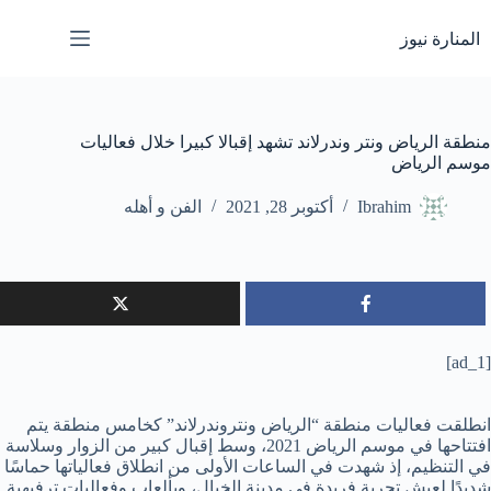
لتجاوز
لى
المنارة نيوز
لمحتوى
منطقة الرياض ونتر وندرلاند تشهد إقبالا كبيرا خلال فعاليات
موسم الرياض
Ibrahim
أكتوبر 28, 2021
الفن و أهله
[ad_1]
انطلقت فعاليات منطقة “الرياض ونتروندرلاند” كخامس منطقة يتم
افتتاحها في موسم الرياض 2021، وسط إقبال كبير من الزوار وسلاسة
في التنظيم، إذ شهدت في الساعات الأولى من انطلاق فعالياتها حماسًا
شديدًا لعيش تجربة فريدة في مدينة الخيال، وبألعاب وفعاليات ترفيهية