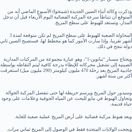
وذكرت وكالة أنباء الصين الجديدة (شينخوا) الأسبوع الماضي أنه من
المتوقع أن تتباطأ سرعة المركبة الفضائية اليوم الأربعاء قبل أن تدخل
المدار، وتستعد للهبوط على سطح المريخ.
المحاولة الصعبة للهبوط على سطح المريخ لم تكن متوقعة لمدة 3
أشهر تقريبا، وإذا سارت الأمور كما هو مخطط لها، فستصبح الصين ثاني
دولة تنجح في ذلك.
ويحتاج مسبار “تيانوين-1″، وهو عبارة مجموعة من المركبات المدارية
الصينية إلى تشغيل محركاته للإبطاء بدرجة كافية ليتم التقاطه بواسطة
جاذبية المريخ بعد رحلة 470 مليون كيلومتر (290 مليون ميل) استغرقت
أكثر من ستة أشهر.
وسيدور حول المريخ ويرسم خريطة لها حتى تنفصل المركبة الجوالة
وتحاول الهبوط في مايو للبحث عن المياه الجوفية وعلامات على وجود
حياة قديمة.
ويعد هبوط مركبة فضائية على أرض المريخ عملية صعبة للغاية.
ونجحت الولايات المتحدة فقط في الوصول إلى المريخ ثماني مرات.