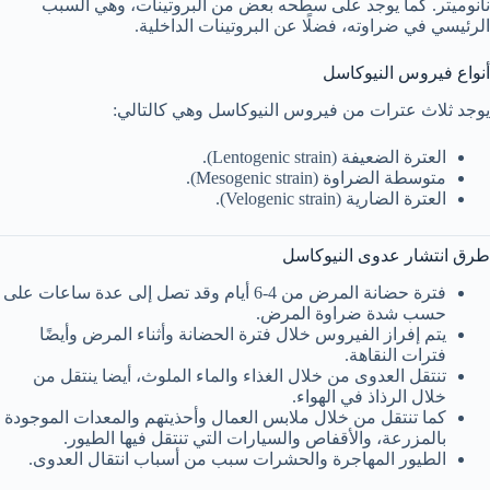
نانوميتر. كما يوجد على سطحه بعض من البروتينات، وهي السبب
الرئيسي في ضراوته، فضلًا عن البروتينات الداخلية.
أنواع فيروس النيوكاسل
يوجد ثلاث عترات من فيروس النيوكاسل وهي كالتالي:
العترة الضعيفة (Lentogenic strain).
متوسطة الضراوة (Mesogenic strain).
العترة الضارية (Velogenic strain).
طرق انتشار عدوى النيوكاسل
فترة حضانة المرض من 4-6 أيام وقد تصل إلى عدة ساعات على
حسب شدة ضراوة المرض.
يتم إفراز الفيروس خلال فترة الحضانة وأثناء المرض وأيضًا
فترات النقاهة.
تنتقل العدوى من خلال الغذاء والماء الملوث، أيضا ينتقل من
خلال الرذاذ في الهواء.
كما تنتقل من خلال ملابس العمال وأحذيتهم والمعدات الموجودة
بالمزرعة، والأقفاص والسيارات التي تنتقل فيها الطيور.
الطيور المهاجرة والحشرات سبب من أسباب انتقال العدوى.