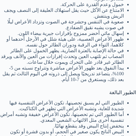
خمول وعدم القدرة على الحركة.
الامتناع عن الأكل حيث يقل استهلاك العليقة إلى النصف ويجف
الريش وينتفش.
صعوبة في التنفس وحشرجة في الصوت وتزداد الأعراض ليلًا
في صوت يشبه نقيق الضفادع.
إسهال مائي أخضر ممزوج بإفرازات جيرية بيضاء اللون.
ظهور الأعراض العصبية، على هيئة شلل في الأرجل أحدهما أو
كلاهما، التواء في الرقبة ودوران الطائر حول نفسه.
في حالة الإصابة بالعترة الضارية، يظهر الخمول على الطائر
المصاب ثم تلتهب العين وتحدث إفرازات من العين والأنف ويرقد
الطائر غير قادر على التحرك ويموت خلال ساعات.
يبدأ النفوق بعد ظهور الأعراض مباشرة وتتراوح نسبته من 5-
100%، يتصاعد تدريجيًا ويصل إلى ذروته في اليوم الثالث ثم يقل
بعد ذلك، ويستغرق من 7-10 أيام.
الطيور البالغة
الطيور التي لم يسبق تحصينها، تكون الأعراض التنفسية فيها
شديدة للغاية، وتشبه الأعراض التي تظهر في الكتاكيت.
أما الطيور التي تم تحصينها، تكون الأعراض خفيفة وتشبه أمراض
تنفسية أخرى مثل الالتهاب الشعبي المعدي.
ينخفض إنتاج البيض وقد ينقطع نهائيًا.
البيض الناتج يكون صغير في الحجم، أو بدون قشرة أو تكون