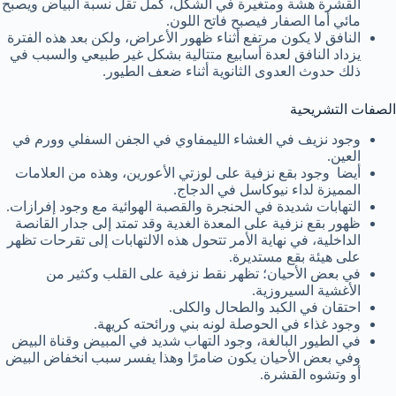
القشرة هشة ومتغيرة في الشكل، كمل تقل نسبة البياض ويصبح
مائي أما الصفار فيصبح فاتح اللون.
النافق لا يكون مرتفع أثناء ظهور الأعراض، ولكن بعد هذه الفترة
يزداد النافق لعدة أسابيع متتالية بشكل غير طبيعي والسبب في
ذلك حدوث العدوى الثانوية أثناء ضعف الطيور.
الصفات التشريحية
وجود نزيف في الغشاء الليمفاوي في الجفن السفلي وورم في
العين.
أيضا وجود بقع نزفية على لوزتي الأعورين، وهذه من العلامات
المميزة لداء نيوكاسل في الدجاج.
التهابات شديدة في الحنجرة والقصبة الهوائية مع وجود إفرازات.
ظهور بقع نزفية على المعدة الغدية وقد تمتد إلى جدار القانصة
الداخلية، في نهاية الأمر تتحول هذه الالتهابات إلى تقرحات تظهر
على هيئة بقع مستديرة.
في بعض الأحيان؛ تظهر نقط نزفية على القلب وكثير من
الأغشية السيروزية.
احتقان في الكبد والطحال والكلى.
وجود غذاء في الحوصلة لونه بني ورائحته كريهة.
في الطيور البالغة، وجود التهاب شديد في المبيض وقناة البيض
وفي بعض الأحيان يكون ضامرًا وهذا يفسر سبب انخفاض البيض
أو وتشوه القشرة.