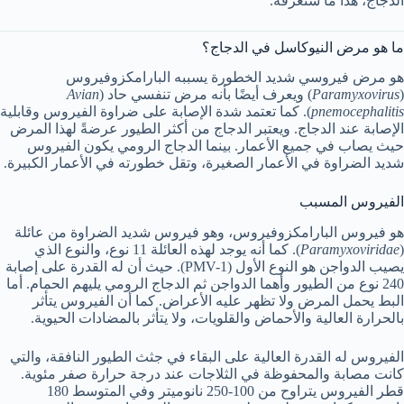
الدجاج، هذا ما سنعرفه.
ما هو مرض النيوكاسل في الدجاج؟
هو مرض فيروسي شديد الخطورة يسببه البارامكزوفيروس
(
Paramyxovirus
) ويعرف أيضًا بأنه مرض تنفسي حاد (
Avian
pnemocephalitis
). كما تعتمد شدة الإصابة على ضراوة الفيروس وقابلية
الإصابة عند الدجاج. ويعتبر الدجاج من أكثر الطيور عرضةً لهذا المرض
حيث يصاب في جميع الأعمار. بينما الدجاج الرومي يكون الفيروس
شديد الضراوة في الأعمار الصغيرة، وتقل خطورته في الأعمار الكبيرة.
الفيروس المسبب
هو فيروس البارامكزوفيروس، وهو فيروس شديد الضراوة من عائلة
(
Paramyxoviridae
). كما أنه يوجد لهذه العائلة 11 نوع، والنوع الذي
يصيب الدواجن هو النوع الأول (PMV-1). حيث أن له القدرة على إصابة
240 نوع من الطيور وأهما الدواجن ثم الدجاج الرومي يليهم الحمام. أما
البط يحمل المرض ولا تظهر عليه الأعراض. كما أن الفيروس يتأثر
بالحرارة العالية والأحماض والقلويات، ولا يتأثر بالمضادات الحيوية.
الفيروس له القدرة العالية على البقاء في جثث الطيور النافقة، والتي
كانت مصابة والمحفوظة في الثلاجات عند درجة حرارة صفر مئوية.
قطر الفيروس يتراوح من 100-250 نانوميتر وفي المتوسط 180