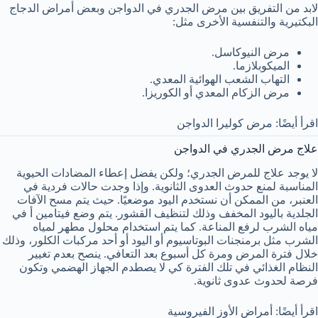
لابد من التفريق بين مرض الجدري في الدواجن وبعض أمراض الدجاج
البكتيرية والتنفسية الأخرى مثل:
مرض النيوكاسل.
الميكوبلازما.
التهاب الشعب الهوائية المعدي.
مرض الزكام المعدي أو الكوريزا.
اقرأ أيضًا: مرض كوليرا الدواجن
علاج مرض الجدري في الدواجن
لا يوجد علاج للمرض الجدري؛ ولكن يفضل إعطاء المضادات الحيوية
المناسبة لمنع حدوث العدوى الثانوية. وإذا وجدت حالات فردية في
العنبر، من الممكن أن نستخدم اليود موضعيًا. حيث يتم مسح الآفات
الجلدية باليود المخفف وذلك لتنظيف القشور. يتم وضع فيتامين أ في
مياه الشرب لرفع المناعة. كما يتم استخدام محلول مطهر لمياه
الشرب مثل برمنجنات البوتاسيوم أو اليود أو أحد مركبات الكلور، وذلك
خلال فترة المرض ومرة كل أسبوع بعد التعافي. ينصح بعدم تغيير
النظام الغذائي في تلك الفترة كي لا يصطدم الجهاز الهضمي وتكون
فرصة لحدوث عدوى ثانوية.
اقرأ أيضًا: أمراض الأوز الفيروسية