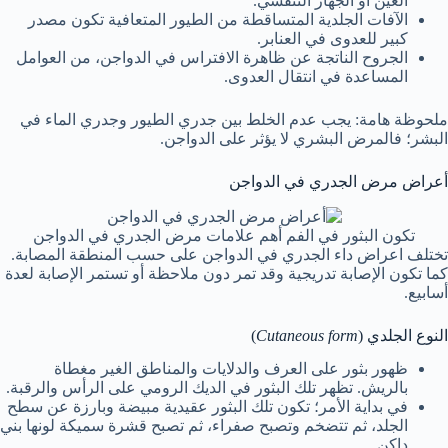
العين أو الجهاز التنفسي.
الآفات الجلدية المتساقطة من الطيور المتعافية تكون مصدر
كبير للعدوى في العنابر.
الجروح الناتجة عن ظاهرة الافتراس في الدواجن، من العوامل
المساعدة في انتقال العدوى.
ملحوظة هامة: يجب عدم الخلط بين جدري الطيور وجدري الماء في
البشر؛ فالمرض البشري لا يؤثر على الدواجن.
أعراض مرض الجدري في الدواجن
تكون البثور في الفم أهم علامات مرض الجدري في الدواجن
تختلف اعراض داء الجدري في الدواجن على حسب المنطقة المصابة.
كما تكون الإصابة تدريجية وقد تمر دون ملاحظة أو تستمر الإصابة لعدة
أسابيع.
النوع الجلدي (
Cutaneous form
)
ظهور بثور على العرف والدلايات والمناطق الغير مغطاة
بالريش. تظهر تلك البثور في الديك الرومي على الرأس والرقبة.
في بداية الأمر؛ تكون تلك البثور عقيدية مبيضة وبارزة عن سطح
الجلد، ثم تتضخم وتصبح صفراء، ثم تصبح قشرة سميكة لونها بني
داكن.