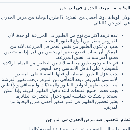
الوقاية من مرض الجدري في الدواجن
ولأن الوقاية دومًا أفضل من العلاج؛ إذًا طرق الوقاية من مرض الجدري
في الدواجن كالتالي:
عدم تربية أكثر من نوع من الطيور في المزرعة الواحدة، لأن
الفيروس ينتقل بين أنواع الطيور المختلفة.
يجب أن تكون الطيور من نفس العمر في المزرعة؛ لأنه من
الممكن أن يصاب قطيع صغير لم يحصن من قبل إذا تم تحصين
قطيع أكبر منه في نفس المزرعة.
في حالة وجود طيور مصابة، لابد من التخلص من المياه الراكدة
للسيطرة على الناقل الأساسي وهو البعوض.
يجب عزل الطيور المصابة أو قتلها، للقضاء على المصدر
الأساسي للفيروس. بعد التعافي من المرض، يجب تغيير الفرشة.
أيضا يجب تطهير أحواض الطيور والمغذيّات والمساقي والأقفاص.
يجب فحص جميع الفتحات لمنع دخول الطيور البرية، وإذا أمكن؛
استخدام شبكات خماسية لمنع دخول الحشرات الطائرة.
يعتبر تحصين الطيور في عمر صغير أفضل طرق الوقاية من
المرض.
نظام التحصين ضد مرض الجدري في الدواجن
الوقت المثالي للتحصين عن عمر من 8-12 أسبوع كالتالي: