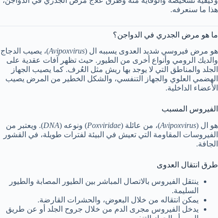
وكيفية تشخيصه والوقاية منه وطرق علاج مرض الجدري في الدواجن،
هذا ما سنعرفه.
ما هو مرض الجدري في الدواجن؟
هو مرض فيروسي شديد العدوى يسببه ال (
Avipoxvirus
)، يصيب الدجاج
والديك الرومي وأنواع أخرى من الطيور. حيث تظهر آفات عقدية على
الجلد والمناطق التي لا يوجد بها ريش مثل العُرف. كما يصيب الجهاز
الهضمي العلوي والجهاز التنفسي، والشكل الخطير من المرض يصيب
الأعضاء الداخلية.
الفيروس المسبب
هو ال (
Avipoxvirus
)، من عائلة (
Poxviridae
) ونوعه (
DNA
). ويعتبر من
الفيروسات المقاومة التي تعيش في البيئة لفترات طويلة، في القشور
الجافة.
طرق انتقال العدوى
ينتقل الفيروس بالاتصال المباشر بين الطيور المصابة والطيور
السليمة.
يمكن انتقاله من خلال البعوض، والحشرات القارضة.
يدخل الفيروس مجرى الدم من خلال جروح الجلد أو عن طريق