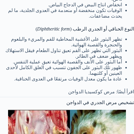
انخفاض انتاج البيض في الدجاج البياض.
الوفيات تكون منخفضة أو منعدمة في العدوى الجلدية، ما لم
يحدث مضاعفات.
النوع الخناقي أو الجدري الرطب (
form
Diphtheritic
)
تظهر البثور على الأغشية المخاطية للفم والمريء والبلعوم
والحنجرة والقصبة الهوائية.
البثور التي تظهر على الفم تعيق تناول الطعام فيقل الاستهلاك
ويظهر ضعف في الطائر.
أما البثور على الأنف والقصبة الهوائية تعيق عملية التنفس.
ظهور تلك البثور على الجفون تتسبب في الغلق الكامل لأحدى
العينين أو كلتيهما.
عادة ما يكون معدل الوفيات مرتفعًا في العدوى الخناقية.
اقرأ أيضًا: مرض كوكسيديا الدواجن
تشخيص مرض الجدري في الدواجن