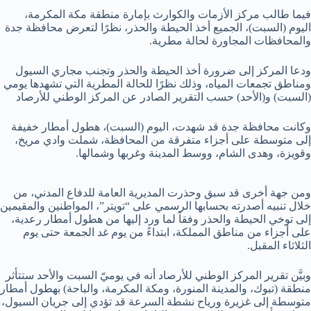
فيما طالب مركز الأزمات والكوارث بإمارة منطقة مكة المكرمة،
اليوم (السبت)، الجميع أخذ الحيطة والحذر، نظرًا لتعرض محافظة جدة
والمحافظات المجاورة لحالة مطرية.
ودعا المركز إلى ضرورة أخذ الحيطة والحذر وتجنب مجاري السيول
ومناطق تجمعات المياه، وذلك نظرًا للحالة المطرية التي تشهدها يومي
(السبت) و(الأحد) حسب التقرير الصادر عن المركز الوطني للأرصاد
وكانت محافظة جدة قد شهدت، اليوم (السبت)، هطول أمطار خفيفة
إلى متوسطة على أجزاء متفرقة من المحافظة، شملت وادي مريخ،
وقويزة، وهدى الشام، ووسط المدينة وغربها وشمالها.
ومن جهة أخرى قد سبق وحذرت المديرية العامة للدفاع المدني، من
خلال تنبيه أصدرته بحسابها الرسمي على “تويتر”، المواطنين والمقيمين
إلى توخي الحيطة والحذر وفقاً لما ورد إليها من هطول أمطار رعدية،
على أجزاء من مناطق المملكة، ابتداءً من يوم غد الجمعة حتى يوم
الثلاثاء المقبل.
وبيَّن تقرير المركز الوطني للأرصاد أنه في يوميّ السبت والأحد ستتأثر
منطقة (تبوك، والمدينة المنورة، ومكة المكرمة، والباحة) بهطول أمطار
متوسطة إلى غزيرة ورياح نشطة السرعة قد تؤدي إلى جريان السيول،