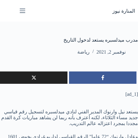
لتجاوز
لى
المنارة نيوز
لمحتوى
مدرب ميدلسبره يستعد لدخول التاريخ
نوفمبر 2, 2021
رياضة
[ad_1]
يستعد نيل وارنوك المدير الفني لنادي ميدلسبره لتسجيل رقم قياسي
جديد مساء الثلاثاء، لكنه أعترف بأنه ربما لن يشاهد مباريات كرة القدم
مجددا بمجرد اعتزاله عالم التدريب.
وعادل وارنوك “72 عاما” الرقم القياسي لداريو غرادي بخوض 1601