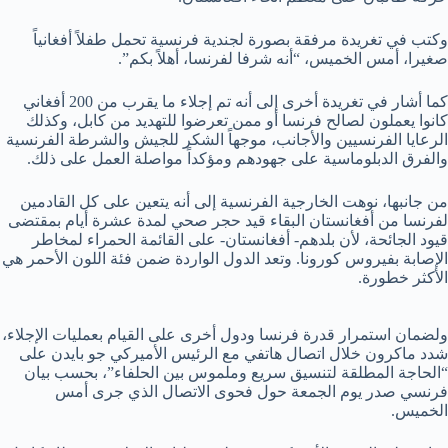
وكتب في تغريدة مرفقة بصورة لجندية فرنسية تحمل طفلاً أفغانياً
صغيرا، أمس الخميس، “أنه شرفا لفرنسا، أهلاً بكم”.
كما أشار في تغريدة أخرى إلى أنه تم إجلاء ما يقرب من 200 أفغاني
كانوا يعملون لصالح فرنسا أو ممن تعرضوا للتهديد من كابل، وكذلك
الرعايا الفرنسيين والأجانب، موجهاً الشكر للجيش والشرطة الفرنسية
والفرق الدبلوماسية على جهودهم ومؤكداً مواصلة العمل على ذلك.
من جانبها، نوهت الخارجية الفرنسية إلى أنه يتعين على كل القادمين
لفرنسا من أفغانستان البقاء قيد حجر صحي لمدة عشرة أيام بمقتضى
قيود الجائحة، لأن بلدهم- أفغانستان- على القائمة الحمراء لمخاطر
الإصابة بفيروس كورونا. وتعد الدول الواردة ضمن فئة اللون الأحمر هي
الأكثر خطورة.
ولضمان استمرار قدرة فرنسا ودول أخرى على القيام بعمليات الإجلاء،
شدد ماكرون خلال اتصال هاتفي مع الرئيس الأميركي جو بايدن على
“الحاجة المطلقة لتنسيق سريع وملموس بين الحلفاء”، بحسب بيان
فرنسي صدر يوم الجمعة حول فحوى الاتصال الذي جرى أمس
الخميس.