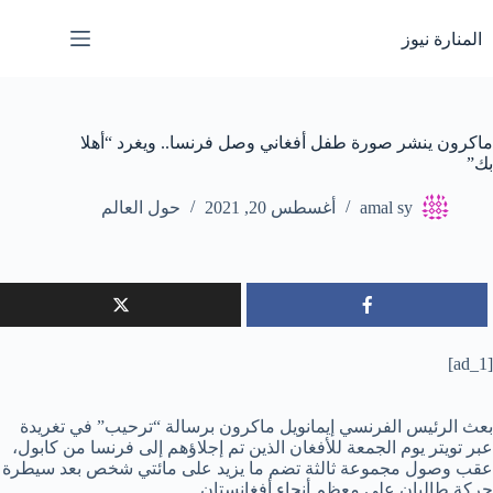
لتجاوز
لى
المنارة نيوز
لمحتوى
ماكرون ينشر صورة طفل أفغاني وصل فرنسا.. ويغرد “أهلا
بك”
amal sy
أغسطس 20, 2021
حول العالم
[ad_1]
بعث الرئيس الفرنسي إيمانويل ماكرون برسالة “ترحيب” في تغريدة
عبر تويتر يوم الجمعة للأفغان الذين تم إجلاؤهم إلى فرنسا من كابول،
عقب وصول مجموعة ثالثة تضم ما يزيد على مائتي شخص بعد سيطرة
حركة طالبان على معظم أنحاء أفغانستان.