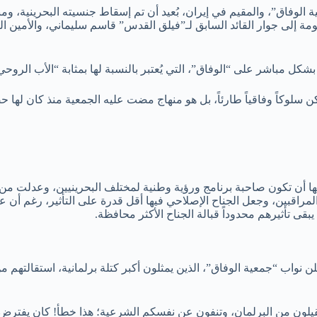
فاق”، والمقيم في إيران، بُعيد أن تم إسقاط جنسيته البحرينية، ومنذ
 إلى جوار القائد السابق لـ”فيلق القدس” قاسم سليماني، والأمين ال
بشكل مباشر على “الوفاق”، التي يُعتبر بالنسبة لها بمثابة “الأب الروحي
ن سلوكاً وفاقياً طارئاً، بل هو منهاج مضت عليه الجمعية منذ كان لها 
لاتها أن تكون صاحبة برنامج ورؤية وطنية لمختلف البحرينيين، وعدلت
المراقبين، وجعل الجناح الإصلاحي فيها أقل قدرة على التأثير، رغم أن ع
يبقى تأثيرهم محدوداً قبالة الجناح الأكثر محافظة.
الاحتجاجات والأحداث التي شهدتها مملكة البحرين، فبراير 2011، أعلن نواب “جمعية الوفاق”، الذين يمثلون
قيلون من البرلمان، وتنفون عن نفسكم الشرعية؛ هذا خطأ! كان يفترض أ