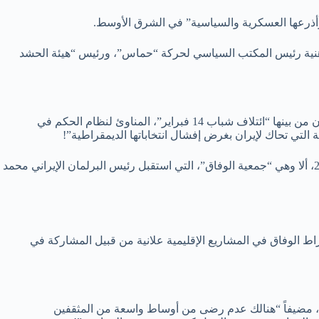
 وأذرعها العسكرية والسياسية” في الشرق الأوسط.
يل هنية رئيس المكتب السياسي لحركة “حماس”، ورئيس “هيئة الحشد
عندما فاز إبراهيم رئيسي في الانتخابات الرئاسية الإيرانية، يونيو الماضي، تلقى عدداً من برقيات التهاني، وأصدرت جهات عدة بيانات مباركة، كان من بينها “ائتلاف شباب 14 فبراير”، المناوئ لنظام الحكم في
ة التي تحاك لإيران بغرض إفشال انتخاباتها الديمقراطية”!
إلا أنه في مراسم تنصيب إبراهيم رئيسي، حضرت جمعية كانت لها صفة رسمية سابقاً، ونواباً في البرلمان البحريني، قبل أن يستقيلوا العام 2011، ألا وهي “جمعية الوفاق”، التي استقبل رئيس البرلمان الإيراني محمد
خراط الوفاق في المشاريع الإقليمية علانية من قبيل المشاركة في
ا”، مضيفاً “هنالك عدم رضى من أوساط واسعة من المثقفين