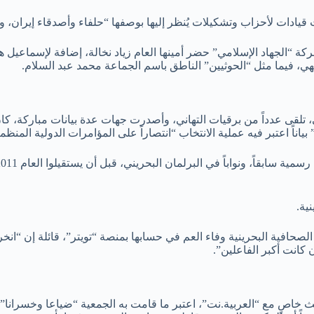
 قيادات لأحزاب وتشكيلات يُنظر إليها بوصفها “حلفاء وأصدقاء إيران،
حركة “الجهاد الإسلامي” حضر أمينها العام زياد نخالة، إضافة لإسماع
هي، فيما مثل “الحوثيين” الناطق باسم الجماعة محمد عبد السلام.
اناً اعتبر فيه عملية الانتخاب “انتصاراً على المؤامرات الدولية المنظم
ية.
 الصحافية البحرينية وفاء العم في حسابها بمنصة “تويتر”، قائلة إن “ان
كانت أكبر الفاعلين”.
يث خاصٍ مع “العربية.نت”، اعتبر ما قامت به الجمعية “ضياعا وخسران