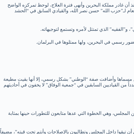
 أن غادر مملكة البحرين وأنهى فترة العلاج، لوحظ تمركزه الواضح
عام لـ”حزب الله” حسن نصر الله، والقيادي السابق في “الحشد
”، و”الفقيه” الذي تمتثل لأمره وتستمع لتوجيهاته.
حضور رسمي في البحرين، ولها ممثلوها في البرلمان.
 من مسماها وأضافت صفة “الوطني” بشكل رسمي، إلا أنها بقيت مطيعة
دداً من القياديين السابقين في “جمعية الوفاق” لا يخفون في أحاديثهم
 أكبر كتلة برلمانية، استقالتهم من المجلس، وهي الخطوة التي عدها متابعون للتطورات حينها بمثابة
ن تبقوا داخل المجلس وتطالبون بالإصلاحات وأنتم تحت قبته”، مضيفاً