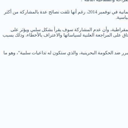
إلا أن الذي حصل، أنه عوض أن تنخرط “الوفاق” والجمعيات “المعارضة” في العملية السياسية السلمية، قاطعت هذه الجمعيات الانتخابات البرلمانية في نوفمبر 2014، رغم أنها تلقت نصائح عدة بالمشاركة من أكثر
ياسية.
يمقراطية، وأن عدم المشاركة سوف يقرأ بشكل سلبي ويؤثر على
فاق على المراجعة العلنية لسياساتها والاعتراف بالأخطاء، وذلك بسبب
رر ضد الحكومة البحرينية، والذي ستكون له تداعيات سلبية”، وهو ما