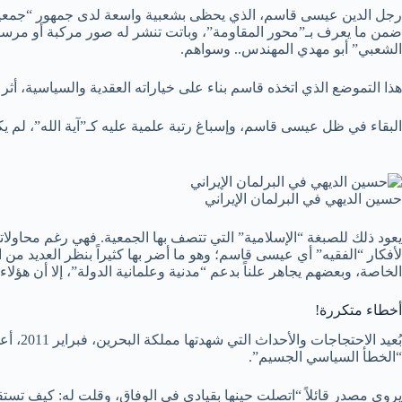
رجل الدين عيسى قاسم، الذي يحظى بشعبية واسعة لدى جمهور “جمعية الو
ضمن ما يعرف بـ”محور المقاومة”، وباتت تنشر له صور مركبة أو مرسومة
الشعبي” أبو مهدي المهندس.. وسواهم.
هذا التموضع الذي اتخذه قاسم بناء على خياراته العقدية والسياسية، أثر 
البقاء في ظل عيسى قاسم، وإسباغ رتبة علمية عليه كـ”آية الله”، لم يك
حسين الديهي في البرلمان الإيراني
يعود ذلك للصبغة “الإسلامية” التي تتصف بها الجمعية. فهي رغم محاو
لأفكار “الفقيه” أي عيسى قاسم؛ وهو ما أضر بها كثيراً بنظر العديد من 
الخاصة، وبعضهم يجاهر علناً بدعم “مدنية وعلمانية الدولة”، إلا أن هؤلاء 
أخطاء متكررة!
بُعيد 
“الخطأ السياسي الجسيم”.
يروي مصدر قائلاً “اتصلت حينها بقيادي في الوفاق، وقلت له: كيف تست