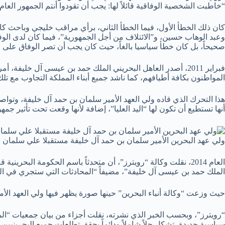
“خاطبت الشخصية الوفاقية قائلاً لها: يجب أن تقودوا أنتم الجمهور العام،
كان ذلك الخطأ الأول، فيما الخطأ الثاني، برأي مراقب خليجي وباحث ك
وعبد الوهاب حسين، و”الائتلاف من أجل الجمهورية”، فيما كان لدى الوفاق
صحيحاً، بل كان خطأ سياسيا بالغاً، حيث كان يجب أن تصر الوفاق على
فبراير 2011، أصدر العاهل البحريني الملك حمد بن عيسى آل خليفة
المواطنون بكافة أطيافهم، كما ناشد جميع أبناء المملكة التجاوب مع تلك المبادرة “بكل محبة 
هذا التحرك الذي قاده ولي العهد الأمير سلمان بن حمد آل خليفة، وت
أنها تستطيع أن تكون لها “اليد العليا”، إضافة لأنها وقعت تحت تأثير جم
ولي عهد البحرين الأمير سلمان بن حمد آل خليفة مستقبلا علي سلمان
العام 2014، نقلت وكالة “رويترز”، أن متحدثاً باسم الحكومة البح
الملك حمد بن عيسى آل خليفة”، مضيفاً “المحادثات التي ستجري في المس
حيث وزعت “وكالة أنباء البحرين” حينها صورة يظهر فيها ولي العهد الأم
“رويترز”، وبحسب الخبر الذي نشرته، نقلت أجزاء من بيان جمعيات “المع
سياسية جديدة، تشكل حلاً شاملاً ودائماً يحقق تطلعات جميع البحرينيين 