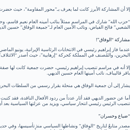
إلا أن المشاركة الأبرز كانت لما يعرف بـ”محور المقاومة”، حيث حضرت
“حزب الله” شارك في المراسم ممثلاً بنائب أمينه العام نعيم قاسم، و
الشعبي” فالح الفياض، ونائب الأمين العام لـ”جميعة الوفاق” حسين الدي
مشاركة “الوفاق”!
البحرين، والمُصنف في المملكة كحركة “إرهابية”، حيث أصدر “الائتلاف” بي
باقر قاليباف، نائب أمينها العام حسين الديهي.
يشار إلى أن جمعية الوفاق هي منحلة بقرار رسمي من السلطات البحرين
أما عن حضور الديهي فقد أثار عدداً من ردود الأفعال الناقدة، فقد كتبت
تنصيب الرئيس رئيسي انتحار سياسي، ويزيد من عزلتها السياسية بعد أن 
“ضياع وخسران”
مصدر متابعٌ لتاريخ “الوفاق” ونشاطها السياسي منذ تأسيسها، وفي حد