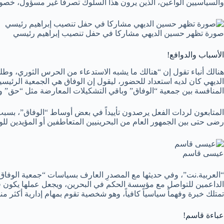
والسياسيين الواعين، الذين يرون هذا السلوك تصرفاً غير مسؤول، خص
صورة تظهر حسين الديهي مشاركا في حفل تنصيب إبراهيم رئيسي
الأسباب والدوافع!
هنالك أنباء تقول إن “هنالك ما يشبه الاستدعاء من الحرس الثوري، وطل
الديهي كان لديه استعداد للحضور، ليقول إن الوفاق هي الجمعية الرئيس
المنافسة بين جمعية “الوفاق” وباقي التشكيلات المعارضة مثل “حق” و”ا
المتابعون لردات الفعل يرصدون تأييداً في بعض أوساط “الوفاق”، بسبب م
رضى حتى بين الجمهور العام من البحرينيين المتعاطفين أو المؤيدين ل
عيسى قاسم
“العربية.نت”، وفي حديثها مع المصدرِ العارف بسياسات “جمعية الوفاق
الداعمين للتواصل مع مؤسسة الحكم في البحرين، ويجعل عملها يكون في 
تمتلك خبرة وفهماً سياسياً كافياً، وهو شخصية تقوم بمهام إدارية أكثر م
عباءة قاسم!