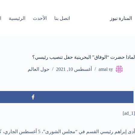
لتجاوز
لى
لمحتوى
المنارة نيوز
اتصل بنا
الأحدث
الرئيسية
ا
لماذا حضرت “الوفاق” البحرينية حفل تنصيب رئيسي؟
amal sy
أغسطس 10, 2021
حول العالم
[ad_1]
أدى إبراهم رئيسي القسم في “مجلس الشورى”، 5 أغسطس الجاري، كرئيس لإيران، وسط حضور عدد من الشخصيات العربية والأجنبية والسفراء المعتمدين في إيران.