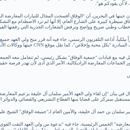
 لا أن يقودكم هو”.
ان حينها في البحرين، أن “الوفاق أفسحت المجال للتيارات المعارضة 
 سيطرة كبيرة على الشارع العام، إلا أنها لم ترد الاصطدام مع التشكيلا
 خطاب وطني صريح وواضح وترفض الشعارات الجذرية التي رفعتها القيا
، أمراً ملكياً، أذاعه التلفزيون الرسمي، جاء فيه أنه قرر منح ولي العهد جم
وإخلاص”، كما نقل موقع CNN حينها ووكالات الأنباء العالمية.
واصل فيه مع قيادات “جمعية الوفاق” بشكل رئيسي، لم تتعامل معه ال
هور الجماعات المعارضة الراديكالية، الأمر الذي أدى لأن تهدر فرصة حقي
رينية قال في بيان “إن لقاء ولي العهد الأمير سلمان آل خليفة بزعيم المعار
تقبل ستركز على قضايا منها القطاع التشريعي والقضائي والدوائر الان
ير سلمان بن حمد آل خليفة، والأمين العام لـ”جميعة الوفاق” الشيخ عل
ارضة” الخمس الرئيسية، جاء فيه “بدعوة من ولي العهد التقت القوى ال
نحو الحرية والمساواة والتحول الديمقراطي، وذكرت أن اللقاء “تميز بال