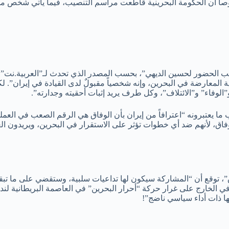
وصاً أن الحكومة البحرينية قاطعت مراسم التنصيب، فيما يأتي شخص 
ب الحضور لحسين الديهي”، بحسب المصدر الذي تحدث لـ”العربية.نت”، مب
ية المعارضة في البحرين، وإنه شخصياً مقبولٌ لدى القيادة في إيران”
لوفاء” و”الائتلاف”، وكل طرف يريد إثبات أحقيته وجدارته”.
ا يعتبرونه “اعترافاً من إيران بأن الوفاق هي الرقم الصعب في العملية
لوفاق، لأنهم ضد أي خطوات تؤثر على الاستقرار في البحرين، ويريدون 
”، توقع أن “المشاركة سيكون لها تداعيات سلبية، وستقضي على ما تبق
الخارج على غرار حركة “أحرار البحرين” في العاصمة البريطانية لندن
نها ذات أداء سياسي ناضج”!