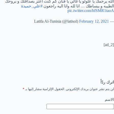
الله يرحمك يا علولو يا غالي يا فنان كم كنت اعتز بصداقتك و بروحك
الطيبه و ببساطك … انا لله وانا اليه راجعون
#علي_حميدة
pic.twitter.com/hfSMR1taoA
February 12, 2021
— Latifa Al-Tunisia (@latisol)
[ad_2]
اترك ردّاً
لن يتم نشر عنوان بريدك الإلكتروني.
الحقول الإلزامية مشار إليها بـ
*
الاسم