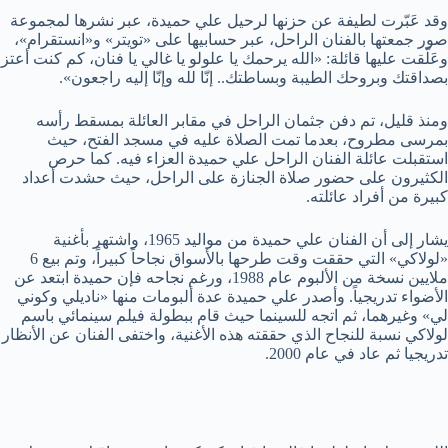
وقد عَبّرت لطيفة عن حزنها لرحيل علي حميدة، عبر نشرها لمجموعة
صور جمعتها بالفنان الراحل، عبر حسابيها على «تويتر» و«انستقرام»،
وعَلّقت عليها قائلة: «الله يرحمك يا علولو يا غالي يا فنان، كم كنت أعتز
بصداقتك وبروحك الطيبة وبساطتك.. إنّا لله وإنّا إليه راجعون».
ومنذ قليل، تم دفن جثمان الراحل في مقابر العائلة بمسقط رأسه
بمرسى مطروح، بعدما تمت الصلاة عليه في مسجد الفتح، حيث
استقبلت عائلة الفنان الراحل علي حميدة العزاء فيه. كما حرص
الكثيرون على حضور صلاة الجنازة على الراحل، حيث حشدت أعداد
كبيرة من أفراد عائلته.
يشار إلى أن الفنان علي حميدة من مواليد 1965، واشتهر بأغنية
«لولاكي» التي حققت وقت طرحها بالأسواق نجاحاً كبيراً، وتم بيع 6
ملايين نسخة من الألبوم عام 1988، ورغم نجاحه فإن حميدة ابتعد عن
الأضواء تدريجياً. وأصدر علي حميدة عدة ألبومات منها «ناديلي وكوني
لي» وغيرهما، ثم اتجه للسينما حيث قام ببطولة فيلم سينمائي باسم
لولاكي نسبة للنجاح الذي حققته هذه الأغنية، واختفى الفنان عن الأنظار
تدريجيا ثم عاد في عام 2000.