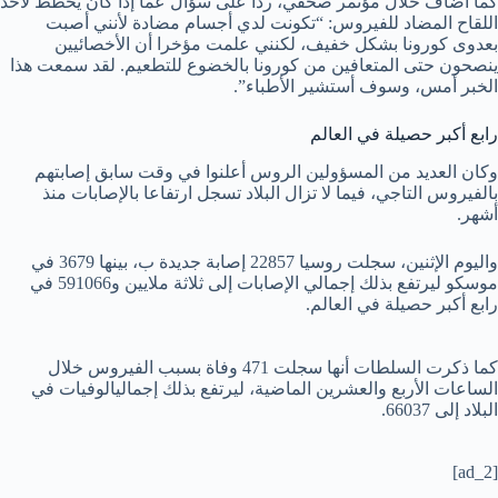
كما أضاف خلال مؤتمر صحفي، ردا على سؤال عما إذا كان يخطط لأخذ
اللقاح المضاد للفيروس: “تكونت لدي أجسام مضادة لأنني أصبت
بعدوى كورونا بشكل خفيف، لكنني علمت مؤخرا أن الأخصائيين
ينصحون حتى المتعافين من كورونا بالخضوع للتطعيم. لقد سمعت هذا
الخبر أمس، وسوف أستشير الأطباء”.
رابع أكبر حصيلة في العالم
وكان العديد من المسؤولين الروس أعلنوا في وقت سابق إصابتهم
بالفيروس التاجي، فيما لا تزال البلاد تسجل ارتفاعا بالإصابات منذ
أشهر.
واليوم الإثنين، سجلت روسيا 22857 إصابة جديدة ب، بينها 3679 في
موسكو ليرتفع بذلك إجمالي الإصابات إلى ثلاثة ملايين و591066 في
رابع أكبر حصيلة في العالم.
كما ذكرت السلطات أنها سجلت 471 وفاة بسبب الفيروس خلال
الساعات الأربع والعشرين الماضية، ليرتفع بذلك إجماليالوفيات في
البلاد إلى 66037.
[ad_2]