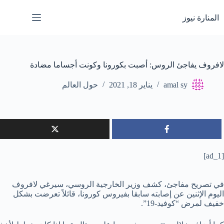
لتجاوز
لى
المنارة نيوز
لمحتوى
لافروف يفاجئ الروس: أصبت بكورونا وكونت أجساما مضادة
amal sy
يناير 18, 2021
حول العالم
[ad_1]
في تصريح مفاجئ، كشف وزير الخارجية الروسي، سيرغي لافروف
اليوم الإثنين عن إصابته سابقا بفيروس كورونا، قائلاً تعرضت بشكل
خفيف لمرض “كوفيد-19”.