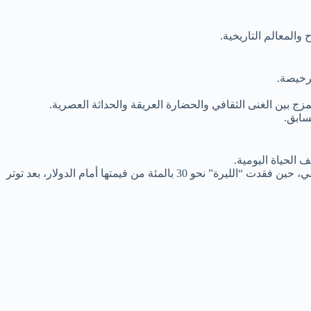
والمعالم التاريخية.
مزج بين الغنى الثقافي والحضارة العريقة والحداثة العصرية.
 الحياة اليومية.
وتشير المعطيات الاقتصادية إلى أن الوضع في تركيا ليس بخير، حيث تشهد عملة البلاد انخفاضات متكررة، أبرزها ما وقع في أواخر العام الماضي، حين فقدت “الليرة” نحو 30 بالمئة من قيمتها أمام الدولار، بعد توتر