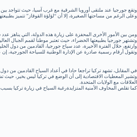
وتقع جورجيا عند ملتقى أوروبا الشرقية مع غرب آسيا، حيث تتواجد بين ا
وعلى الرغم من مساحتها الصغيرة، إلا أن “لؤلؤة القوقاز” تتميز بطبيعتها
ومن بين الأمور الأخرى المحفزة على زيارة هذه الدولة، التي يناهز عدد سكانها 4 ملايين نسمة، شعبها الكريم والمضياف، إضافة إلى معيش
وتشتهر جورجيا بطبيعتها الخضراء، حيث تعتبر موطنا لقمم الجبال العالية 
وارتفع، خلال الفترة الأخيرة، عدد سياح جورجيا، القادمين من دول الخلي
وتقول أرقام رسمية صادرة عن الإدارة الوطنية للسياحة الجورجية، إن عدد الوافدين إلى البلاد خلال 2018، ار
في المقابل، تشهد تركيا تراجعا حادا في أعداد السياح القادمين من دول
العلاقات مع الولايات المتحدة.
كما تقلص المخاوف الأمنية المتزايدةرغبة السياح في زيارة تركيا بسبب الهجمات التي وقعت عام 6