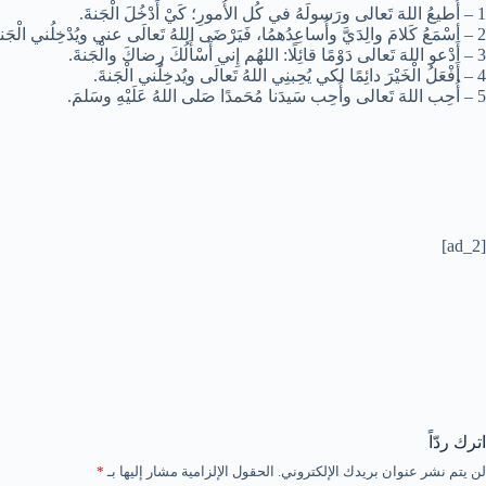
1 – أُطيعُ اللهَ تَعالى ورَسولَهُ في كُل الأُمورِ؛ كَيْ أَدْخُلَ الْجَنةَ.
2 – أسْمَعُ كَلامَ والِدَيَّ وأُساعِدُهمُا، فَيَرْضَى اللهُ تَعالَى عني ويُدْخِلُني الْجَنةَ.
3 – أَدْعو اللهَ تَعالى دَوْمًا قائِلًا: اللهُم إِني أَسْأَلُكَ رِضاكَ والْجَنةَ.
4 – أَفْعَلُ الْخَيْرَ دائِمًا لكي يُحِبنِي اللهُ تَعالَى ويُدخِلُني الْجَنةَ.
5 – أُحِب اللهَ تَعالى وأُحِب سَيدَنا مُحَمدًا صَلى اللهُ عَلَيْهِ وسَلمَ.
[ad_2]
اترك ردّاً
لن يتم نشر عنوان بريدك الإلكتروني.
الحقول الإلزامية مشار إليها بـ
*