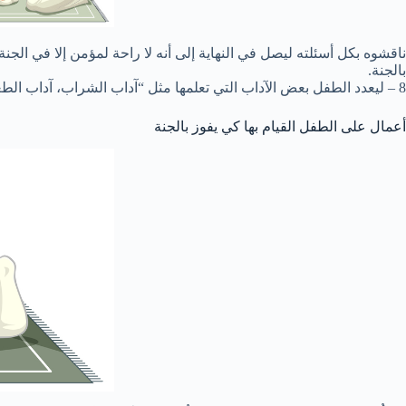
ناقشوه بكل أسئلته ليصل في النهاية إلى أنه لا راحة لمؤمن إلا في الجن
بالجنة.
8 – ليعدد الطفل بعض الآداب التي تعلمها مثل “آداب الشراب، آداب الطعام، آداب الكلام”؛ ليشعر بأهمية طاعة الله تعالى من خلال العمل بهذه الآداب للدخول إلى الجنة. ويرفع يديه دائماً ويقول: اللهمّ الجنة
أعمال على الطفل القيام بها كي يفوز بالجنة