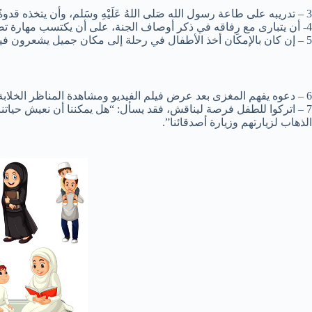
3 – تدريبه على طاعة رسول الله صَلى اللهُ عَلَيْهِ وسَلم، وأن يتخذه قدوةً وأسوة حسنة في أقواله وأفعاله وعليه أن يعي، أن ثواب الاقتداء بسنة رسول الله صَلى اللهُ عَلَيْهِ وسَلم هو الدخول إلى الجنة،
4- أن يتبارى مع رِفاقه في ذكر أوصاف الجنة، على أن يكتسب مهارة تصحيح الخطأ وتركه
5 – إن كان بالإمكان أخذ الأطفال في رحلة إلى مكان جميل يشعرون فيه بعظمة الخالق، أو تصوير هذا المشهد من خلال فيلم فيديو على اليوتيوب.
6 – دعوه يفهم المغزى بعد عرض فيلم الفيديو ومشاهدة المناظر الخلابة.
7 – اتركوا للطفل فرصة ليناقش، فقد يسأل: “هل يمكننا أن نعيش حيات
الذهاب لزيارتهم وزيارة أصدقائنا”.