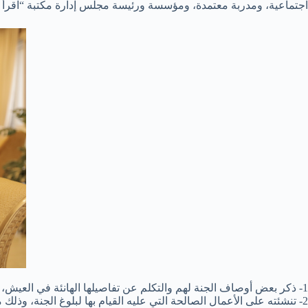
اجتماعية، ومدربة معتمدة، ومؤسسة ورئيسة مجلس إدارة مكتبة “اقرأ و
1- ذكر بعض أوصاف الجنة لهم والتكلم عن تفاصيلها الهانئة في العيش، حيث يبتعد فيها البشر عن أي ضغائن فيما بينهم.
2- تنشئته على الأعمال الصالحة التي عليه القيام بها لبلوغ الجنة، وذلك من خلال طاعة الله فيما أمر.